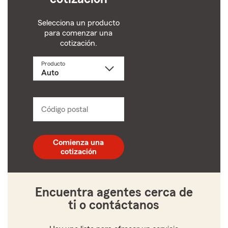
Selecciona un producto
para comenzar una
cotización.
Producto
Selecciona
un
producto
name
from
dropdown
Código postal
Ingresa
un
código
postal
Comienza una
de
cotización
5
dígitos
Encuentra agentes cerca de
ti o contáctanos