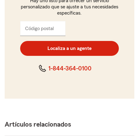
Hay uno listo para ofrecer un servicio
personalizado que se ajuste a tus necesidades
específicas.
Código postal
Ingresa
el
código
postal
Localiza a un agente
de
cinco
dígitos
1-844-364-0100
Artículos relacionados