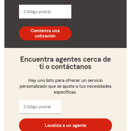
from
dropdown
Código postal
Ingresa
un
código
postal
Comienza una
de
cotización
5
dígitos
Encuentra agentes cerca de
ti o contáctanos
Hay uno listo para ofrecer un servicio
personalizado que se ajuste a tus necesidades
específicas.
Código postal
Ingresa
el
código
postal
Localiza a un agente
de