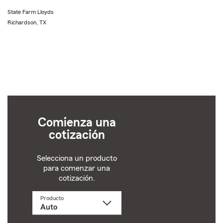
State Farm Lloyds
Richardson, TX
Comienza una
cotización
Selecciona un producto
para comenzar una
cotización.
Producto
Selecciona
un
producto
name