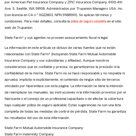
por American Pet Insurance Company y ZPIC Insurance Company, 6100-4th
Ave. S, Seattle, WA 98108. Administrados por Trupanion Managers USA, Inc.
(con licencia en CA n.° 0G22803, NPN 9588590). Se aplican términos y
condiciones. Para más detalles, consulta la
póliza de seguro completa
en el sitio
web de Trupanion.
State Farm® y sus agentes no proveen asesoramiento fiscal ni legal.
La información en este artículo se obtuvo de varias fuentes que no están
relacionadas con State Farm® (incluyendo State Farm Mutual Automobile
Insurance Company y sus subsidiarias y afiliadas). Aunque nosotros
consideramos que es confiable y precisa, no garantizamos la precisión ni la
confiabilidad de la misma. State Farm no se hace responsable y no respalda ni
aprueba, implícita ni explícitamente, el contenido de ningún sitio de terceros
vinculado por hiperenlace con esta página. La información no tiene la intención
de reemplazar los manuales, las instrucciones ni la información provistos por el
fabricante o el consejo de un profesional capacitado o de afectar la cobertura
bajo cualquier póliza de seguro aplicable. Estas sugerencias no son una lista
completa de todas las medidas de control de pérdida. State Farm no garantiza
los resultados del uso de esta información.
State Farm Mutual Automobile Insurance Company
State Farm Indemnity Company