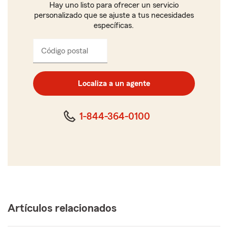
Hay uno listo para ofrecer un servicio
personalizado que se ajuste a tus necesidades
específicas.
Código postal
Ingresa
el
código
postal
Localiza a un agente
de
cinco
dígitos
1-844-364-0100
Artículos relacionados