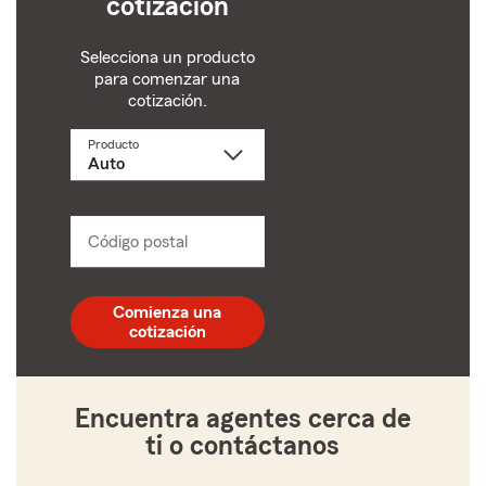
cotización
Selecciona un producto
para comenzar una
cotización.
Producto
Selecciona
un
producto
name
from
dropdown
Código postal
Ingresa
un
código
postal
Comienza una
de
cotización
5
dígitos
Encuentra agentes cerca de
ti o contáctanos