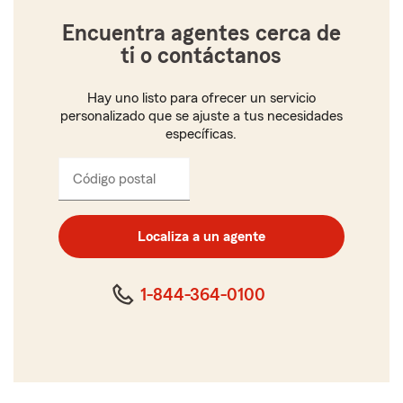
Encuentra agentes cerca de
ti o contáctanos
Hay uno listo para ofrecer un servicio
personalizado que se ajuste a tus necesidades
específicas.
Código postal
Ingresa
el
código
postal
Localiza a un agente
de
cinco
dígitos
1-844-364-0100