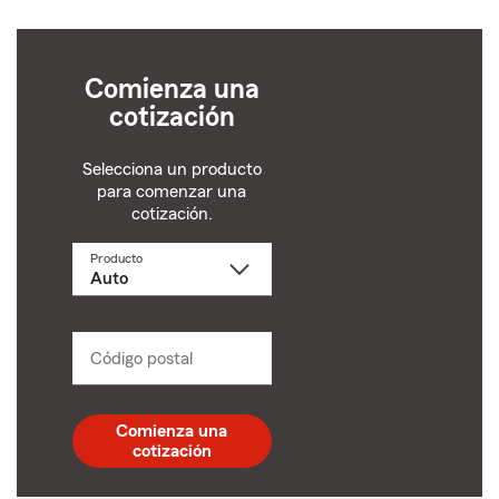
Comienza una
cotización
Selecciona un producto
para comenzar una
cotización.
Producto
Selecciona
un
producto
name
from
dropdown
Código postal
Ingresa
un
código
postal
Comienza una
de
cotización
5
dígitos