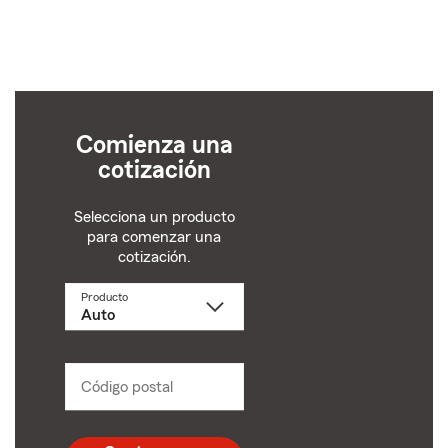
Comienza una
cotización
Selecciona un producto
para comenzar una
cotización.
Producto
Selecciona
un
producto
name
from
dropdown
Código postal
Ingresa
un
código
postal