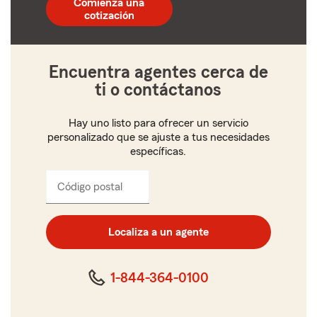
Comienza una
de
cotización
5
dígitos
Encuentra agentes cerca de
ti o contáctanos
Hay uno listo para ofrecer un servicio
personalizado que se ajuste a tus necesidades
específicas.
Código postal
Ingresa
el
código
postal
Localiza a un agente
de
cinco
dígitos
1-844-364-0100