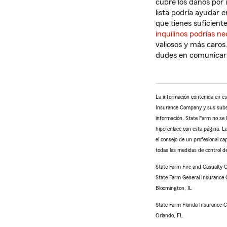
cubre los daños por
lista podría ayudar 
que tienes suficient
inquilinos podrías ne
valiosos y más caros
dudes en comunicar
La información contenida en es
Insurance Company y sus subsidi
información. State Farm no se h
hiperenlace con esta página. La
el consejo de un profesional ca
todas las medidas de control de
State Farm Fire and Casualty
State Farm General Insurance
Bloomington, IL
State Farm Florida Insurance
Orlando, FL