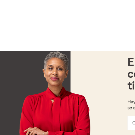
E
c
t
Hay
se 
C