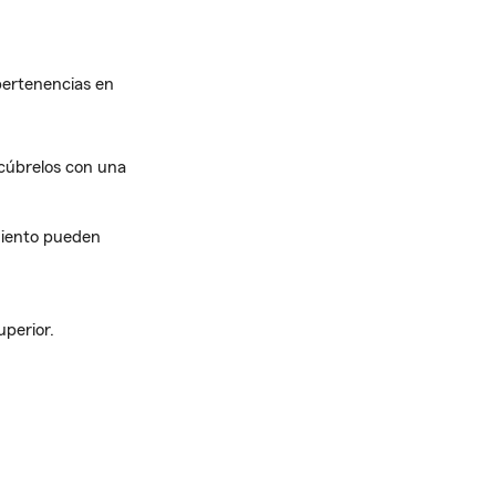
pertenencias en
 cúbrelos con una
miento pueden
uperior.