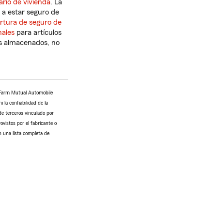
rio de vivienda
. La
r a estar seguro de
rtura de seguro de
nales
para artículos
los almacenados, no
e Farm Mutual Automobile
 la confiabilidad de la
de terceros vinculado por
ovistos por el fabricante o
n una lista completa de