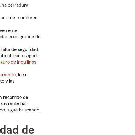
una cerradura
gencia de monitoreo
veniente.
nidad más grande de
falta de seguridad.
nto ofrecen seguro.
eguro de inquilinos
tamento
, lee el
to y las
n recorrido de
tras molestias
do, sigue buscando.
idad de