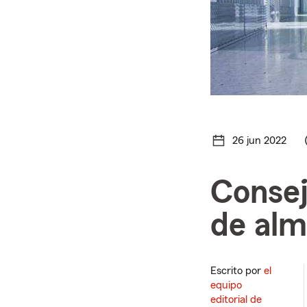
26 jun 2022
Consej
de al
Escrito por
el
equipo
editorial de