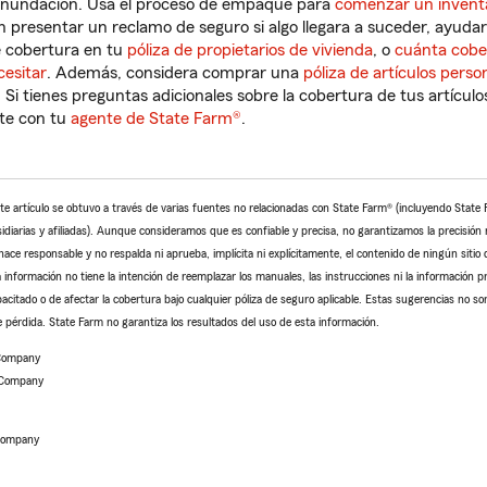
 inundación. Usa el proceso de empaque para
comenzar un inventa
en presentar un reclamo de seguro si algo llegara a suceder, ayuda
e cobertura en tu
póliza de propietarios de vivienda
, o
cuánta cobe
cesitar
. Además, considera comprar una
póliza de artículos perso
. Si tienes preguntas adicionales sobre la cobertura de tus artícu
te con tu
agente de State Farm®
.
te artículo se obtuvo a través de varias fuentes no relacionadas con State Farm® (incluyendo Stat
arias y afiliadas). Aunque consideramos que es confiable y precisa, no garantizamos la precisión ni
ace responsable y no respalda ni aprueba, implícita ni explícitamente, el contenido de ningún sitio 
 información no tiene la intención de reemplazar los manuales, las instrucciones ni la información pr
pacitado o de afectar la cobertura bajo cualquier póliza de seguro aplicable. Estas sugerencias no so
 pérdida. State Farm no garantiza los resultados del uso de esta información.
 Company
 Company
 Company