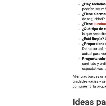
¿Hay teclados
podrían ser má
¿Tiene alarma
de seguridad?
¿Tiene
ilumina
¿Qué tipo de e
lo que necesita
¿Está limpio?
U
¿Proporciona s
De no ser así, 
actual para ve
Pregunta sobre
contrato y enti
expectativas, 
Mientras buscas una 
unidades vacías y pr
comunes. Si la prop
Ideas pa