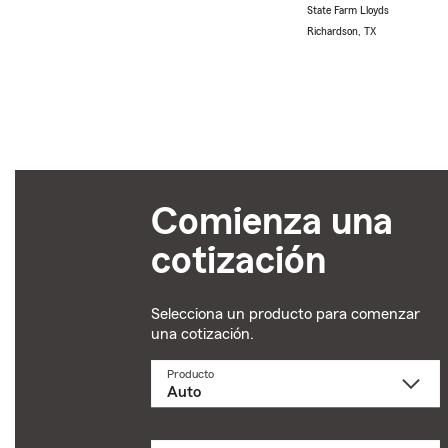
State Farm Lloyds
Richardson, TX
Comienza una
cotización
Selecciona un producto para comenzar
una cotización.
Producto
Selecciona
un
producto
name
from
dropdown