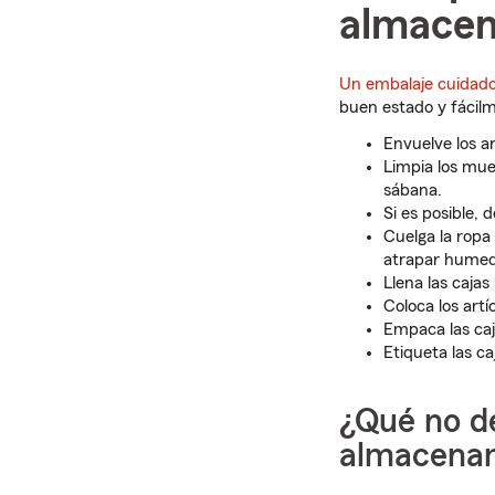
almace
Un embalaje cuidados
buen estado y fácilm
Envuelve los ar
Limpia los mue
sábana.
Si es posible,
Cuelga la ropa
atrapar humed
Llena las caja
Coloca los art
Empaca las caja
Etiqueta las ca
¿Qué no d
almacena