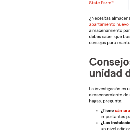
State Farm®
¿Necesitas almacena
apartamento nuevo
almacenamiento para
debes saber qué busc
consejos para manten
Consejo
unidad 
La investigación es 
almacenamiento de al
hagas, pregunta:
¿Tiene
cámara
importantes pa
¿Las instalac
un nivel adicio