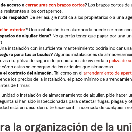
 de acceso o
cerraduras con brazos cortos
?
Los brazos cortos de 
s resistentes a los cortapernos.
s de respaldo?
De ser así, ¿le notifica a los propietarios o a una a
ción exterior
?
Una instalación bien alumbrada puede ser más con
spacios de alquiler tiene?
No querrás tener que pagar por una u
s.
na instalación con insuficiente mantenimiento podría indicar una 
eguro para tus artículos?
Algunas instalaciones de almacenamie
revisa tu póliza de seguro de propietarios de vivienda o
póliza de s
r cómo estas se encargan de los artículos que almacenas.
 el contrato del almacén.
Tal como en el
arrendamiento de apar
ende los precios de la instalación, el plazo mínimo de arrendamien
antes de firmar.
unidad o instalación de almacenamiento de alquiler, pide hacer u
egunta si han sido inspeccionadas para detectar fugas, plagas y o
iedad está en desorden o te hace sentir incómodo de cualquier mo
ra la organización de la un