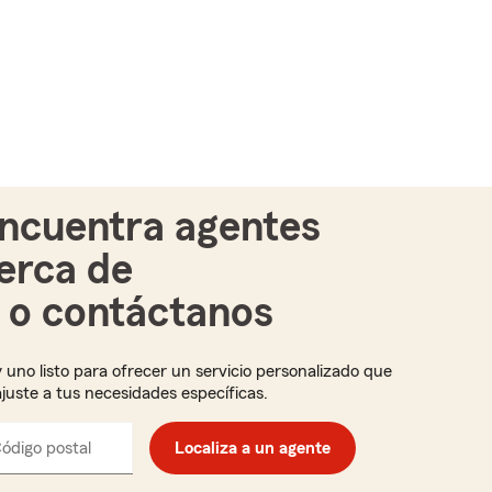
ncuentra agentes
erca de
i o contáctanos
 uno listo para ofrecer un servicio personalizado que
ajuste a tus necesidades específicas.
ódigo postal
Ingresa
Localiza a un agente
el
código