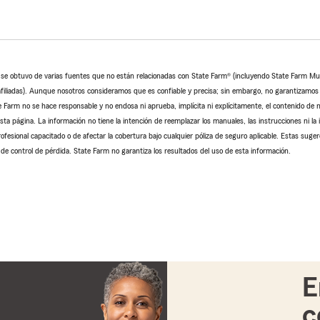
o se obtuvo de varias fuentes que no están relacionadas con State Farm® (incluyendo State Farm M
filiadas). Aunque nosotros consideramos que es confiable y precisa; sin embargo, no garantizamos la
e Farm no se hace responsable y no endosa ni aprueba, implícita ni explícitamente, el contenido de n
sta página. La información no tiene la intención de reemplazar los manuales, las instrucciones ni la 
rofesional capacitado o de afectar la cobertura bajo cualquier póliza de seguro aplicable. Estas suger
de control de pérdida. State Farm no garantiza los resultados del uso de esta información.
E
c