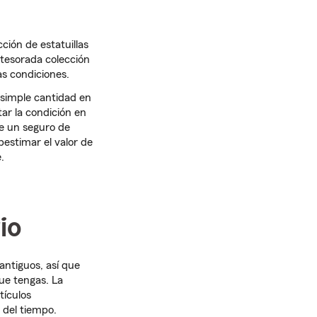
ción de estatuillas
atesorada colección
as condiciones.
 simple cantidad en
tar la condición en
e un seguro de
bestimar el valor de
.
io
ntiguos, así que
ue tengas. La
tículos
o del tiempo.