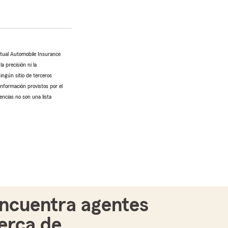
utual Automobile Insurance
 precisión ni la
ingún sitio de terceros
información provistos por el
encias no son una lista
ncuentra agentes
erca de