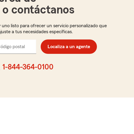
i o contáctanos
 uno listo para ofrecer un servicio personalizado que
ajuste a tus necesidades específicas.
ódigo postal
Ingresa
Localiza a un agente
el
código
postal
1-844-364-0100
de
cinco
dígitos