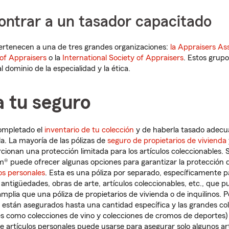
ntrar a un tasador capacitado
rtenecen a una de tres grandes organizaciones:
la Appraisers As
of Appraisers
o la
International Society of Appraisers
. Estos grup
l dominio de la especialidad y la ética.
a tu seguro
ompletado el
inventario de tu colección
y de haberla tasado adec
a. La mayoría de las pólizas de
seguro de propietarios de vivienda
cionan una protección limitada para los artículos coleccionables. 
m® puede ofrecer algunas opciones para garantizar la protección 
los personales
. Esta es una póliza por separado, específicamente pa
, antigüedades, obras de arte, artículos coleccionables, etc., que 
lia que una póliza de propietarios de vivienda o de inquilinos. Por
es están asegurados hasta una cantidad específica y las grandes co
ales como colecciones de vino y colecciones de cromos de deportes
de artículos personales puede usarse para asegurar solo algunos ar