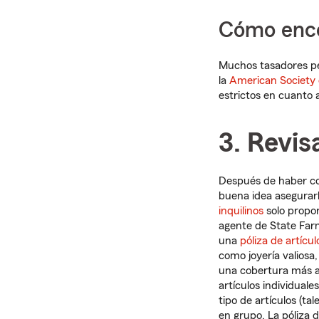
Cómo enco
Muchos tasadores pe
la
American Society 
estrictos en cuanto a
3. Revis
Después de haber c
buena idea asegurarl
inquilinos
solo propor
agente de State Far
una
póliza de artícu
como joyería valiosa
una cobertura más amp
artículos individual
tipo de artículos (t
en grupo. La póliza 