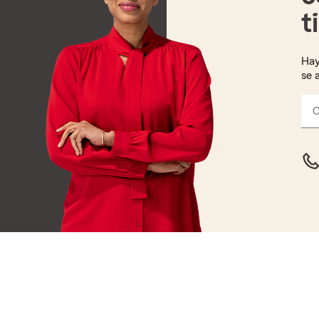
t
Hay
se 
C