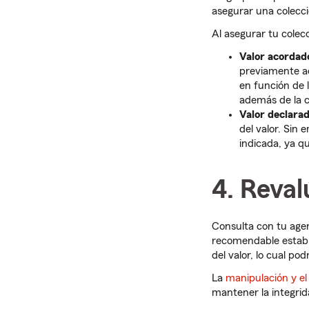
asegurar una colecci
Al asegurar tu colecc
Valor acordad
previamente ac
en función de l
además de la co
Valor declarad
del valor. Sin
indicada, ya q
4. Reval
Consulta con tu agen
recomendable establ
del valor, lo cual po
La
manipulación y e
mantener la integrida