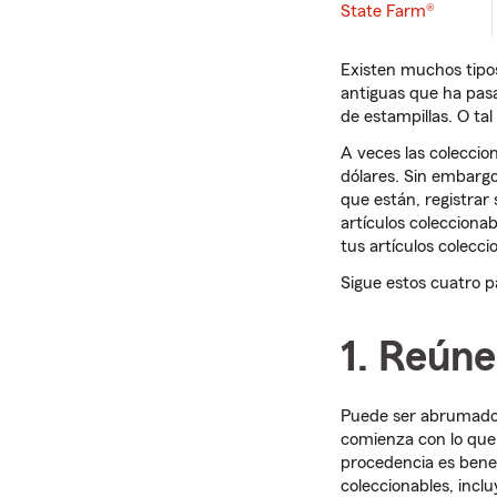
State Farm®
Existen muchos tipos
antiguas que ha pasa
de estampillas. O ta
A veces las coleccio
dólares. Sin embargo
que están, registra
artículos coleccionab
tus artículos colecc
Sigue estos cuatro p
1. Reún
Puede ser abrumador
comienza con lo que
procedencia es benefi
coleccionables, inclu