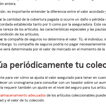
ón entera.
ión, es importante entender la diferencia entre el valor acordado y
o:
la cantidad de la cobertura pagada si ocurre un daño o pérdida s
ordada establecida tanto por ti como por la aseguradora. Este va
a rareza de los artículos, las características especiales y las pautas
ndición de los artículos.
o:
la compañía de seguros no determina el valor. Tú, el individuo, i
 embargo, tu compañía de seguros podría no pagar necesariamente 
ue será determinada por el valor de mercado en el momento de la 
úa periódicamente tu cole
te para ver cómo se ajusta el valor asegurado para tener en cuenta
ecer un cronograma para consultar con un tasador sobre un aum
dría requerir también un ajuste en el nivel del seguro para tus artíc
l almacenamiento adecuados
de los artículos coleccionables pued
d y el valor de tu colección.