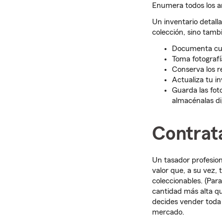
Enumera todos los ar
Un inventario detall
colección, sino tamb
Documenta cuid
Toma fotografí
Conserva los r
Actualiza tu i
Guarda las fot
almacénalas di
Contrat
Un tasador profesion
valor que, a su vez,
coleccionables. (Par
cantidad más alta que
decides vender toda 
mercado.