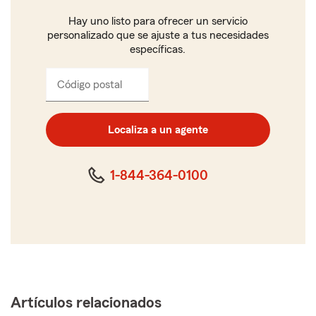
Hay uno listo para ofrecer un servicio
personalizado que se ajuste a tus necesidades
específicas.
Código postal
Ingresa
el
código
postal
Localiza a un agente
de
cinco
dígitos
1-844-364-0100
Artículos relacionados