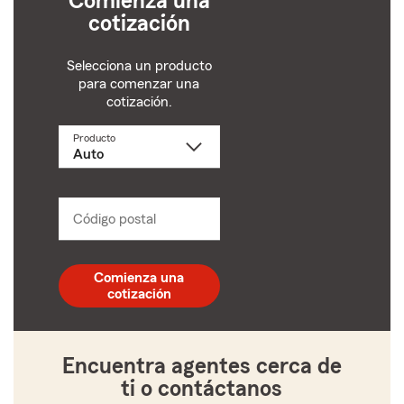
Comienza una
cotización
Selecciona un producto
para comenzar una
cotización.
Producto
Selecciona
un
producto
name
from
dropdown
Código postal
Ingresa
un
código
postal
Comienza una
de
cotización
5
dígitos
Encuentra agentes cerca de
ti o contáctanos