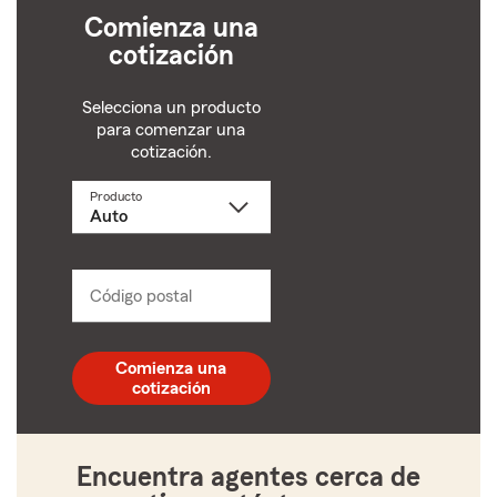
Comienza una
cotización
Selecciona un producto
para comenzar una
cotización.
Producto
Selecciona
un
producto
name
from
dropdown
Código postal
Ingresa
un
código
postal
Comienza una
de
cotización
5
dígitos
Encuentra agentes cerca de