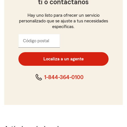
ti o contáctanos
Hay uno listo para ofrecer un servicio
personalizado que se ajuste a tus necesidades
específicas.
Código postal
Ingresa
el
código
postal
Localiza a un agente
de
cinco
dígitos
1-844-364-0100