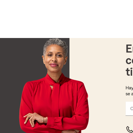
E
c
t
Hay
se 
C