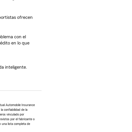
portistas ofrecen
oblema con el
rédito en lo que
a inteligente.
tual Automobile Insurance
a confiabilidad de la
ceros vinculado por
ovistos por el fabricante o
n una lista completa de