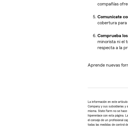
compañías ofre
Comunícate con
cobertura para
Comprueba los b
minorista ni el 
respecta a la p
Aprende nuevas fo
La información en este artícul
Company y sus subsidiarias y af
misma. State Farm no se hace re
hiperenlace con esta página. La
el consejo de un profesional ca
todas las medidas de control de