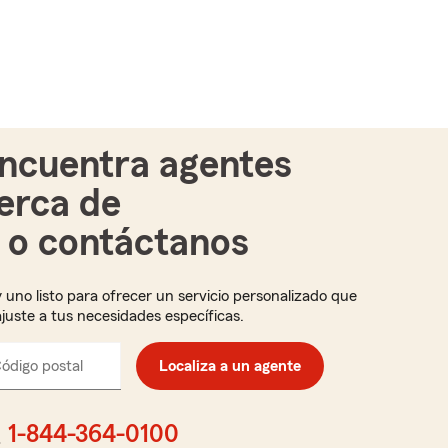
ncuentra agentes
erca de
i o contáctanos
 uno listo para ofrecer un servicio personalizado que
ajuste a tus necesidades específicas.
ódigo postal
Ingresa
Localiza a un agente
el
código
postal
1-844-364-0100
de