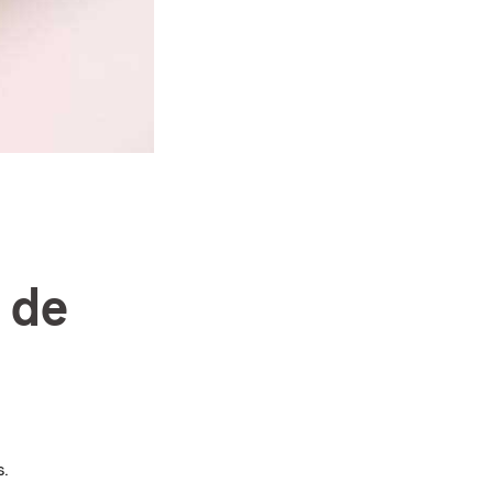
 de
s.