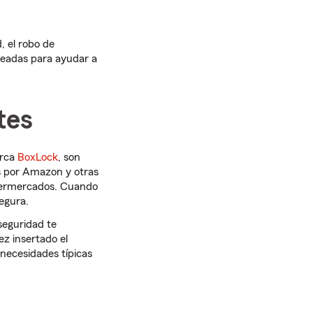
 el robo de
readas para ayudar a
tes
arca
BoxLock
, son
s por Amazon y otras
upermercados. Cuando
egura.
seguridad te
z insertado el
necesidades típicas