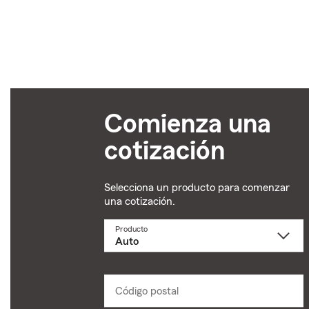
Comienza una
cotización
Selecciona un producto para comenzar
una cotización.
Producto
Selecciona
un
producto
name
from
dropdown
Código postal
Ingresa
un