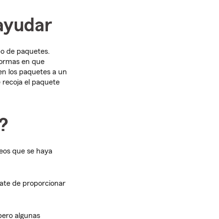
 ayudar
bo de paquetes.
 formas en que
uen los paquetes a un
 recoja el paquete
?
eos que se haya
rate de proporcionar
pero algunas