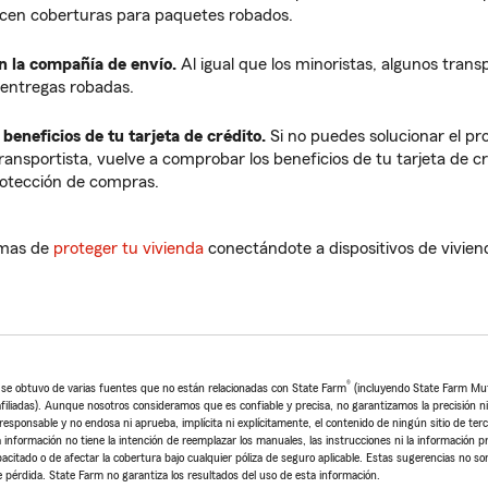
cen coberturas para paquetes robados.
 la compañía de envío.
Al igual que los minoristas, algunos trans
 entregas robadas.
eneficios de tu tarjeta de crédito.
Si no puedes solucionar el pr
transportista, vuelve a comprobar los beneficios de tu tarjeta de c
rotección de compras.
rmas de
proteger tu vivienda
conectándote a dispositivos de viviend
®
o se obtuvo de varias fuentes que no están relacionadas con State Farm
(incluyendo State Farm Mu
iliadas). Aunque nosotros consideramos que es confiable y precisa, no garantizamos la precisión ni l
sponsable y no endosa ni aprueba, implícita ni explícitamente, el contenido de ningún sitio de ter
 información no tiene la intención de reemplazar los manuales, las instrucciones ni la información pr
pacitado o de afectar la cobertura bajo cualquier póliza de seguro aplicable. Estas sugerencias no so
 pérdida. State Farm no garantiza los resultados del uso de esta información.