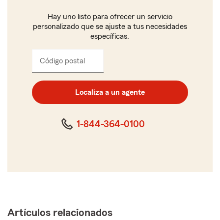
Hay uno listo para ofrecer un servicio
personalizado que se ajuste a tus necesidades
específicas.
Código postal
Ingresa
el
código
postal
Localiza a un agente
de
cinco
dígitos
1-844-364-0100
Artículos relacionados