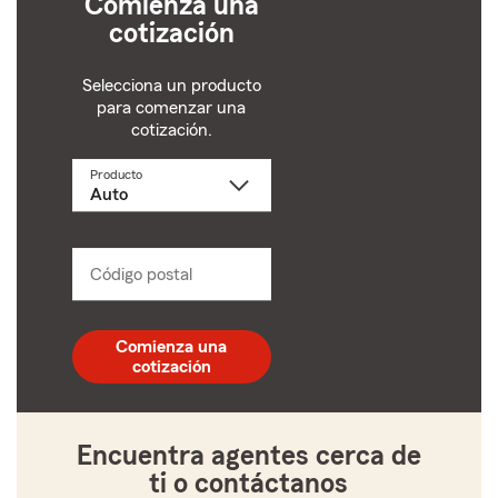
Comienza una
cotización
Selecciona un producto
para comenzar una
cotización.
Producto
Selecciona
un
producto
name
from
dropdown
Código postal
Ingresa
un
código
postal
Comienza una
de
cotización
5
dígitos
Encuentra agentes cerca de
ti o contáctanos