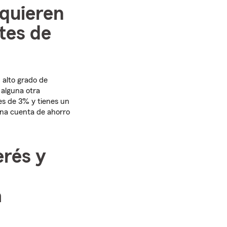
 quieren
tes de
 alto grado de
 alguna otra
 es de 3% y tienes un
 una cuenta de ahorro
erés y
a