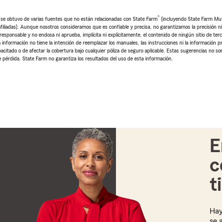
®
o se obtuvo de varias fuentes que no están relacionadas con State Farm
(incluyendo State Farm Mu
iliadas). Aunque nosotros consideramos que es confiable y precisa, no garantizamos la precisión ni l
sponsable y no endosa ni aprueba, implícita ni explícitamente, el contenido de ningún sitio de ter
 información no tiene la intención de reemplazar los manuales, las instrucciones ni la información pr
pacitado o de afectar la cobertura bajo cualquier póliza de seguro aplicable. Estas sugerencias no so
 pérdida. State Farm no garantiza los resultados del uso de esta información.
E
c
t
Hay
se 