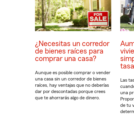
¿Necesitas un corredor
Aume
de bienes raíces para
vivi
comprar una casa?
simp
tasa
Aunque es posible comprar o vender
una casa sin un corredor de bienes
Las ta
raíces, hay ventajas que no deberías
cuando
dar por descontadas porque crees
una pr
que te ahorrarás algo de dinero.
Propor
de tu 
determ