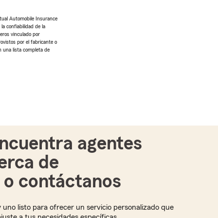
tual Automobile Insurance
a confiabilidad de la
ceros vinculado por
ovistos por el fabricante o
n una lista completa de
ncuentra agentes
erca de
i o contáctanos
 uno listo para ofrecer un servicio personalizado que
ajuste a tus necesidades específicas.