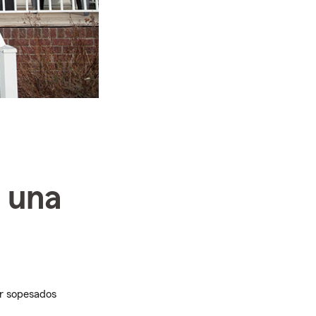
r una
er sopesados