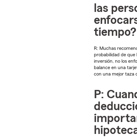
las pers
enfocars
tiempo?
R: Muchas recomendac
probabilidad de que 
inversión, no los enf
balance en una tarjet
con una mejor taza 
P: Cuand
deducci
importan
hipotec