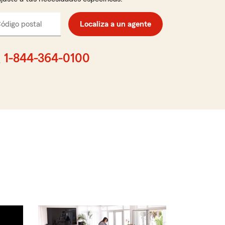
ódigo postal
Ingresa
Localiza a un agente
el
código
postal
1-844-364-0100
de
cinco
dígitos