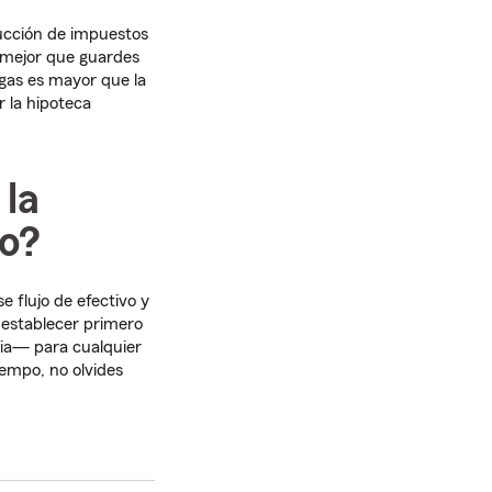
ducción de impuestos
r mejor que guardes
agas es mayor que la
r la hipoteca
 la
ro?
e flujo de efectivo y
 establecer primero
ia— para cualquier
iempo, no olvides