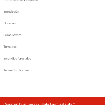
Prevención de incendios
Inundación
Huracán
Clima severo
Tornados
Incendios forestales
Tormenta de invierno
Como un buen vecino, State Farm está ahí.®