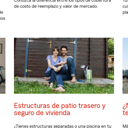
r
Conozca la diferencia entre los tipos de cobertura
Tu
de costo de reemplazo y valor de mercado.
cu
de
pl
ños
Estructuras de patio trasero y
¿
seguro de vivienda
t
¿Tienes estructuras separadas o una piscina en tu
Má