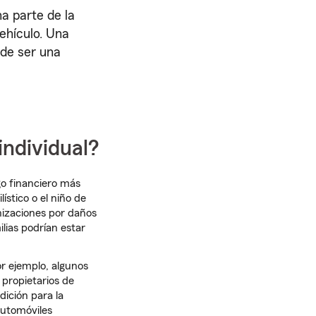
a parte de la
ehículo. Una
ede ser una
individual?
sgo financiero más
stico o el niño de
nizaciones por daños
lias podrían estar
or ejemplo, algunos
 propietarios de
ición para la
automóviles