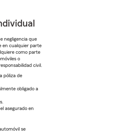
ndividual
de negligencia que
e en cualquier parte
adquiere como parte
omóviles o
esponsabilidad civil.
a póliza de
almente obligado a
s.
 el asegurado en
 automóvil se