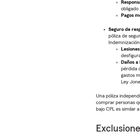
Responsa
obligado
Pagos m
Seguro de resp
póliza de segu
Indemnización (
Lesiones
desfigur
Daños a 
pérdida 
gastos m
Ley Jone
Una póliza independi
comprar personas que
bajo CPL es similar 
Exclusione