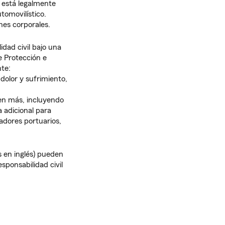
 está legalmente
tomovilístico.
nes corporales.
dad civil bajo una
e Protección e
nte:
dolor y sufrimiento,
en más, incluyendo
 adicional para
adores portuarios,
s en inglés) pueden
sponsabilidad civil