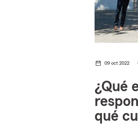
09 oct 2022
¿Qué e
respons
qué cu