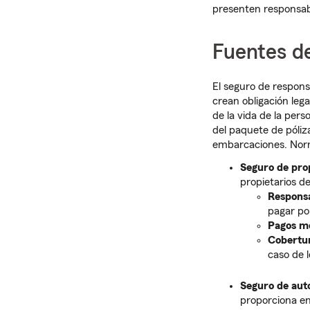
presenten responsab
Fuentes de
El seguro de respons
crean obligación leg
de la vida de la per
del paquete de póli
embarcaciones. No
Seguro de prop
propietarios d
Responsa
pagar po
Pagos mé
Cobertur
caso de l
Seguro de aut
proporciona en