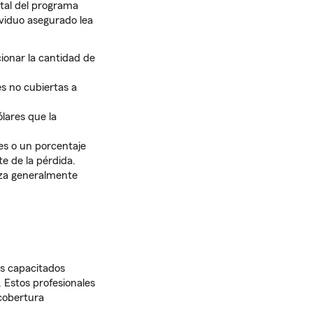
otal del programa
ividuo asegurado lea
ionar la cantidad de
es no cubiertas a
lares que la
es o un porcentaje
e de la pérdida.
za generalmente
as capacitados
 Estos profesionales
cobertura