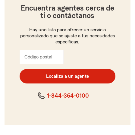
Encuentra agentes cerca de
ti o contáctanos
Hay uno listo para ofrecer un servicio
personalizado que se ajuste a tus necesidades
específicas.
Código postal
Ingresa
el
código
postal
Localiza a un agente
de
cinco
dígitos
1-844-364-0100