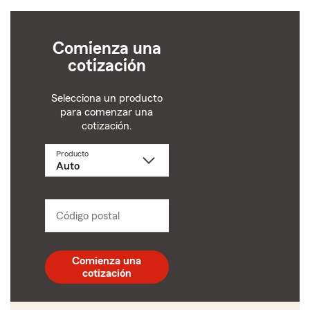
Comienza una
cotización
Selecciona un producto
para comenzar una
cotización.
Producto
Selecciona
un
producto
name
from
dropdown
Código postal
Ingresa
un
código
postal
Comienza una
de
cotización
5
dígitos