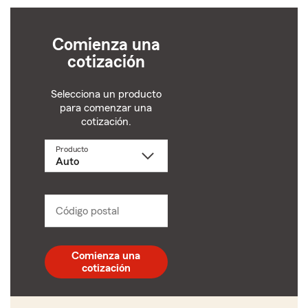
Comienza una
cotización
Selecciona un producto
para comenzar una
cotización.
Producto
Selecciona
un
producto
name
from
dropdown
Código postal
Ingresa
un
código
postal
Comienza una
de
cotización
5
dígitos