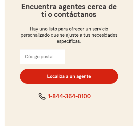
Encuentra agentes cerca de
ti o contáctanos
Hay uno listo para ofrecer un servicio
personalizado que se ajuste a tus necesidades
específicas.
Código postal
Ingresa
el
código
postal
Localiza a un agente
de
cinco
dígitos
1-844-364-0100