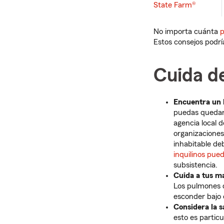
State Farm®
No importa cuánta
p
Estos consejos podrí
Cuida de
Encuentra un 
puedas quedart
agencia local 
organizaciones
inhabitable deb
inquilinos pue
subsistencia.
Cuida a tus m
Los pulmones 
esconder bajo e
Considera la s
esto es partic