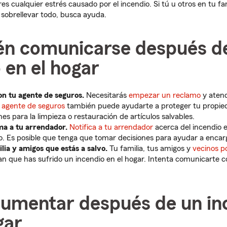
es cualquier estrés causado por el incendio. Si tú u otros en tu fa
a sobrellevar todo, busca ayuda.
én comunicarse después d
 en el hogar
n tu agente de seguros.
Necesitarás
empezar un reclamo
y atend
u
agente de seguros
también puede ayudarte a proteger tu propied
s para la limpieza o restauración de artículos salvables.
ama a tu arrendador.
Notifica a tu arrendador
acerca del incendio e
to. Es posible que tenga que tomar decisiones para ayudar a encar
ilia y amigos que estás a salvo.
Tu familia, tus amigos y
vecinos p
n que has sufrido un incendio en el hogar. Intenta comunicarte c
.
umentar después de un in
gar