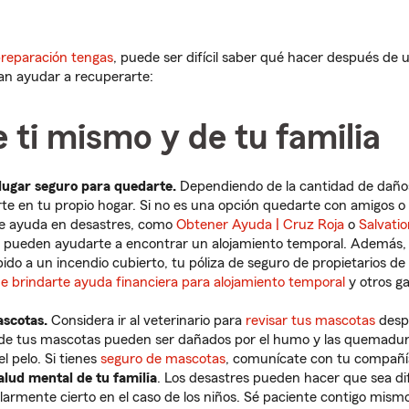
reparación tengas
, puede ser difícil saber qué hacer después de u
an ayudar a recuperarte:
 ti mismo y de tu familia
lugar seguro para quedarte.
Dependiendo de la cantidad de daños
e en tu propio hogar. Si no es una opción quedarte con amigos o f
de ayuda en desastres, como
Obtener Ayuda | Cruz Roja
o
Salvati
 pueden ayudarte a encontrar un alojamiento temporal. Además, s
ido a un incendio cubierto, tu póliza de seguro de propietarios de
de brindarte ayuda financiera para alojamiento temporal
y otros g
ascotas.
Considera ir al veterinario para
revisar tus mascotas
despu
de tus mascotas pueden ser dañados por el humo y las quemadu
l pelo. Si tienes
seguro de mascotas
, comunícate con tu compañí
alud mental de tu familia
. Los desastres pueden hacer que sea difí
ularmente cierto en el caso de los niños. Sé paciente contigo mismo