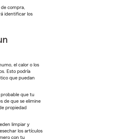
s de compra,
á identificar los
un
umo, el calor o los
s. Esto podría
stico que puedan
 probable que tu
s de que se elimine
 de propiedad
eden limpiar y
sechar los artículos
imero con tu