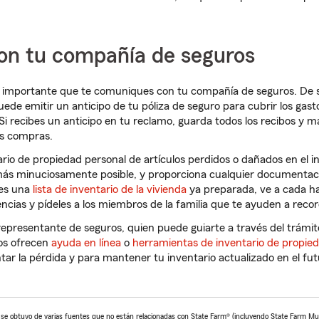
con tu compañía de seguros
s importante que te comuniques con tu compañía de seguros. De s
ede emitir un anticipo de tu póliza de seguro para cubrir los gasto
 Si recibes un anticipo en tu reclamo, guarda todos los recibos y 
as compras.
tario de propiedad personal de artículos perdidos o dañados en el i
más minuciosamente posible, y proporciona cualquier documenta
nes una
lista de inventario de la vivienda
ya preparada, ve a cada ha
ncias y pídeles a los miembros de la familia que te ayuden a record
epresentante de seguros, quien puede guiarte a través del trámi
os ofrecen
ayuda en línea
o
herramientas de inventario de propie
r la pérdida y para mantener tu inventario actualizado en el fut
o se obtuvo de varias fuentes que no están relacionadas con State Farm® (incluyendo State Farm M