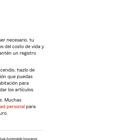
er necesario, tu
s del costo de vida y
mantén un registro
ncendio, hazlo de
ción que puedas
bitación para
ar los artículos.
te. Muchas
dad personal
para
uro.
utual Automobile Insurance