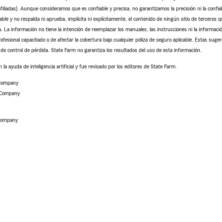
iliadas). Aunque consideramos que es confiable y precisa, no garantizamos la precisión ni la confiab
le y no respalda ni aprueba, implícita ni explícitamente, el contenido de ningún sitio de terceros 
. La información no tiene la intención de reemplazar los manuales, las instrucciones ni la informació
rofesional capacitado o de afectar la cobertura bajo cualquier póliza de seguro aplicable. Estas suger
de control de pérdida. State Farm no garantiza los resultados del uso de esta información.
 la ayuda de inteligencia artificial y fue revisado por los editores de State Farm.
 Company
 Company
 Company