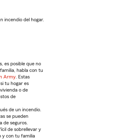
n incendio del hogar.
, es posible que no
amilia, habla con tu
on Army
. Estas
i tu hogar es
 vivienda o de
astos de
és de un incendio.
ras se pueden
a de seguros.
cil de sobrellevar y
 y con tu familia