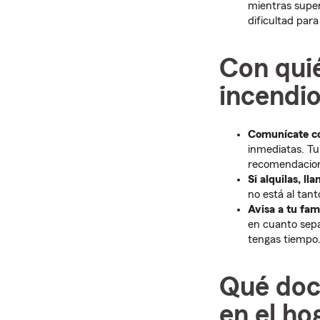
mientras super
dificultad par
Con qui
incendio
Comunícate co
inmediatas. T
recomendacione
Si alquilas, ll
no está al tan
Avisa a tu fam
en cuanto sepa
tengas tiempo
Qué doc
en el ho