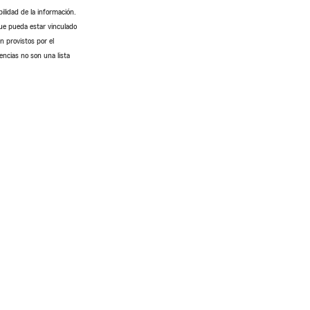
ilidad de la información.
que pueda estar vinculado
n provistos por el
encias no son una lista