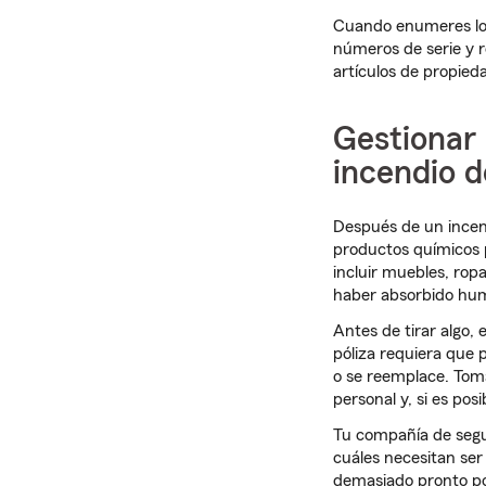
Cuando enumeres los 
números de serie y re
artículos de propied
Gestionar
incendio d
Después de un incend
productos químicos p
incluir muebles, rop
haber absorbido hum
Antes de tirar algo
póliza requiera que 
o se reemplace. Toma
personal y, si es pos
Tu compañía de segur
cuáles necesitan ser
demasiado pronto pod