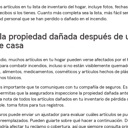
artículos en tu lista de inventario del hogar, incluye fotos, fecha
cibos si los tienes. Cuanto más completa sea la lista, más fácil ser
ad personal que se han perdido o dañado en el incendio.
 la propiedad dañada después de 
e casa
io, muchos artículos en tu hogar pueden verse afectados por el h
ara combatir incendios, incluso si no están visiblemente quemado
a, alimentos, medicamentos, cosméticos y artículos hechos de plá
os tóxicos.
, es importante que te comuniques con tu compañía de seguros. Es
permitas que la aseguradora inspeccione la propiedad dañada ante
 nota de todos los artículos dañados en tu inventario de pérdida
ible, toma fotos para tus registros.
os puede enviar un ajustador para evaluar cuáles artículos se pu
 reemplazados. Pueden guiarte sobre qué hacer a continuación. De
ría afectar tu reclamo o cobertura, así que siempre consulta pr