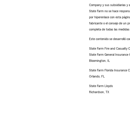
Company y sus subsidiarias y af
State Farm no se hace responsab
por hiperenlace con esta página
fabricante o el consejo de un p
completa de todas las medidas 
Este contenido se desarrolló con
State Farm Fire and Casualty
State Farm General Insurance
Bloomington, IL
State Farm Florida Insurance
Orlando, FL
State Farm Lloyds
Richardson, TX