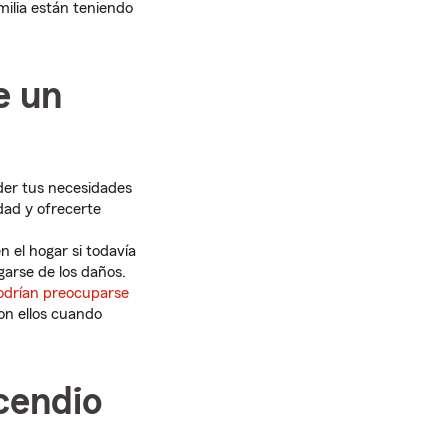
milia están teniendo
e un
er tus necesidades
ad y ofrecerte
n el hogar si todavía
garse de los daños.
odrían preocuparse
on ellos cuando
cendio