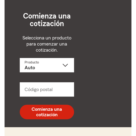
Comienza una
cotización
Selecciona un producto
para comenzar una
cotización.
Producto
Selecciona
un
producto
name
from
dropdown
Código postal
Ingresa
un
código
postal
Comienza una
de
cotización
5
dígitos