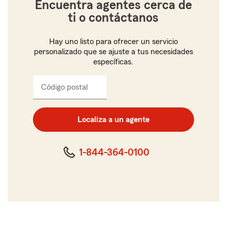
Encuentra agentes cerca de
ti o contáctanos
Hay uno listo para ofrecer un servicio
personalizado que se ajuste a tus necesidades
específicas.
Código postal
Ingresa
el
código
postal
Localiza a un agente
de
cinco
dígitos
1-844-364-0100