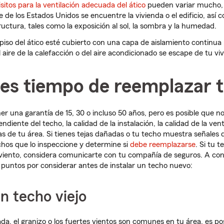
sitos para la ventilación adecuada del ático
pueden variar mucho,
 de los Estados Unidos se encuentre la vivienda o el edificio, así
ructura, tales como la exposición al sol, la sombra y la humedad.
l piso del ático esté cubierto con una capa de aislamiento continua
 aire de la calefacción o del aire acondicionado se escape de tu vi
es tiempo de reemplazar t
er una garantía de 15, 30 o incluso 50 años, pero es posible que n
diente del techo, la calidad de la instalación, la calidad de la venti
as de tu área. Si tienes tejas dañadas o tu techo muestra señales 
chos que lo inspeccione y determine si
debe reemplazarse
. Si tu 
viento, considera comunicarte con tu compañía de seguros. A con
puntos por considerar antes de instalar un techo nuevo:
n techo viejo
ada, el granizo o los fuertes vientos son comunes en tu área, es po