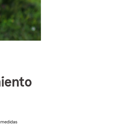
iento
r medidas