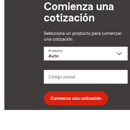
Comienza una
cotización
Selecciona un producto para comenzar
una cotización.
Producto
Selecciona
un
producto
name
from
dropdown
Código postal
Ingresa
un
código
postal
de
Comienza una cotización
5
dígitos