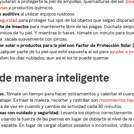
udarán a protegerte la piel de ampollas, quemaduras del sol,
pic
osas
y productos químicos.
n auditiva
al utilizar equipos ruidosos.
seguridad
para proteger tus ojos de los objetos que salgan disparad
te de insectos
para mantenerte libre de las plagas. Dúchate desp
uímicos de tu piel. Y mientras lo haces, tómate un minuto para bus
a, sácala suavemente con pinzas.
or solar o productos para la piel con Factor de Protección Solar (
alquier parte de tu piel que esté expuesta al sol para
ayudar a p
ñen los días nublados; aun así el sol te puede quemar.
de manera inteligente
po.
Tómate un tiempo para hacer estiramientos y calentar el cuer
ajar, Extraer la maleza, recortar y rastrillar son
movimientos repe
a de vez en cuando y cambia de actividad cada 30 minutos.
sas con cuidado y seguridad.
Levanta los objetos correctamente, d
 usando la fuerza de las piernas en lugar de doblarte al nivel de la 
 espalda. En lugar de cargar objetos pesados o incómodos, utiliza 