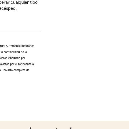
perar cualquier tipo
tacésped.
utual Automobile Insurance
a confiabilidad de la
rceros vinculado por
ovistos por el fabricante o
n una lista completa de