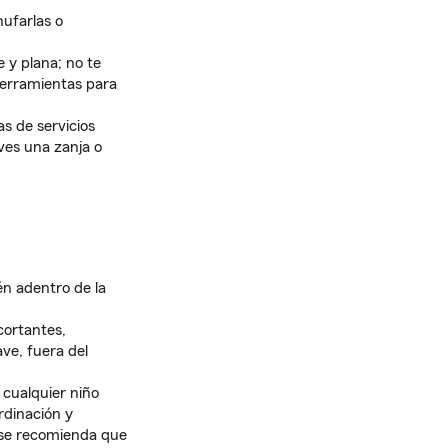
ufarlas o
 y plana; no te
 herramientas para
as de servicios
ves una zanja o
n adentro de la
cortantes,
ave, fuera del
cualquier niño
rdinación y
 se recomienda que