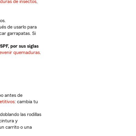
aduras de insectos
,
os.
ués de usarlo para
car garrapatas. Si
SPF, por sus siglas
revenir quemaduras
.
po antes de
titivos
: cambia tu
oblando las rodillas
cintura y
un carrito o una