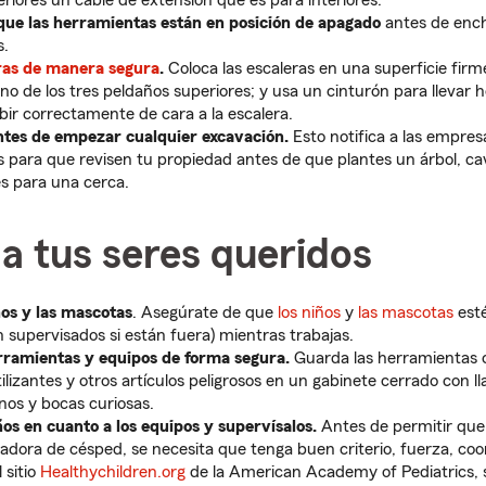
eriores un cable de extensión que es para interiores.
que las herramientas están en posición de apagado
antes de ench
s.
eras de manera segura
.
Coloca las escaleras en una superficie firme
no de los tres peldaños superiores; y usa un cinturón para llevar
ir correctamente de cara a la escalera.
ntes de empezar cualquier excavación.
Esto notifica a las empres
es para que revisen tu propiedad antes de que plantes un árbol, ca
s para una cerca.
a tus seres queridos
ños y las mascotas
. Asegúrate de que
los niños
y
las mascotas
esté
n supervisados si están fuera) mientras trabajas.
rramientas y equipos de forma segura.
Guarda las herramientas 
tilizantes y otros artículos peligrosos en un gabinete cerrado con ll
os y bocas curiosas.
ños en cuanto a los equipos y supervísalos.
Antes de permitir que 
adora de césped, se necesita que tenga buen criterio, fuerza, coo
 sitio
Healthychildren.org
de la American Academy of Pediatrics,