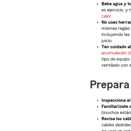
Bebe agua y t
es ejercicio, 
calor
.
No uses herram
mismas reglas 
incluyendo las
juicio.
Ten cuidado al
acumulación d
tipo de equipo
ventilado con a
Prepara
Inspecciona el
Familiarízate 
(muchos están 
Revisa los cab
cables deshila