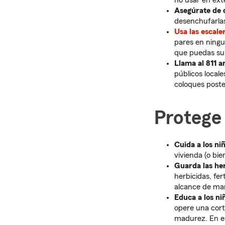
no usar en ext
Asegúrate de 
desenchufarla
Usa las escal
pares en ningu
que puedas sub
Llama al 811 a
públicos local
coloques poste
Protege 
Cuida a los ni
vivienda (o bie
Guarda las he
herbicidas, fer
alcance de man
Educa a los ni
opere una cort
madurez. En el