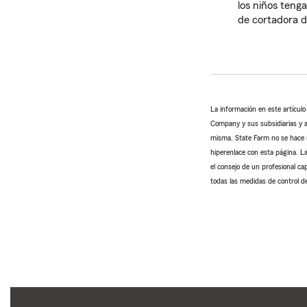
los niños teng
de cortadora d
La información en este artícul
Company y sus subsidiarias y af
misma. State Farm no se hace re
hiperenlace con esta página. La
el consejo de un profesional ca
todas las medidas de control de