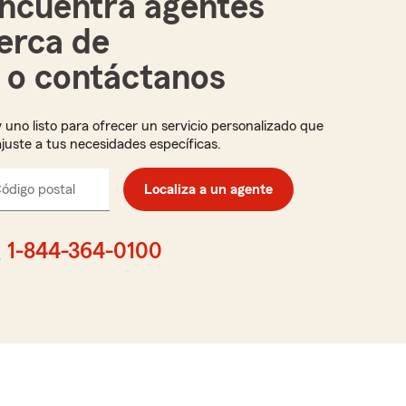
ncuentra agentes
erca de
i o contáctanos
 uno listo para ofrecer un servicio personalizado que
ajuste a tus necesidades específicas.
ódigo postal
Ingresa
Localiza a un agente
el
código
postal
1-844-364-0100
de
cinco
dígitos