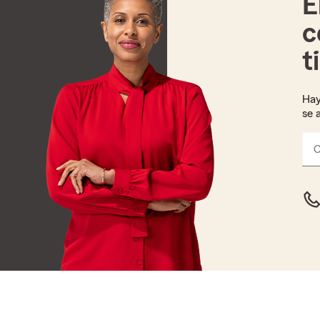
E
c
t
Hay
se 
C