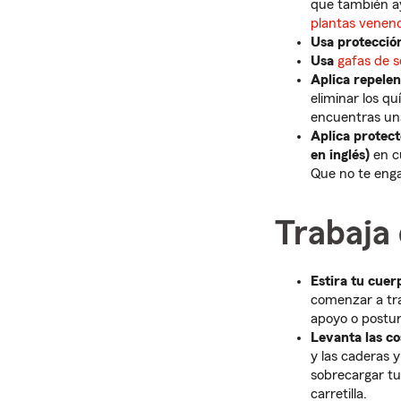
que también ay
plantas venen
Usa protecció
Usa
gafas de 
Aplica repelen
eliminar los q
encuentras un
Aplica protect
en inglés)
en cu
Que no te enga
Trabaja 
Estira tu cuer
comenzar a trab
apoyo o postur
Levanta las co
y las caderas y
sobrecargar tu
carretilla.