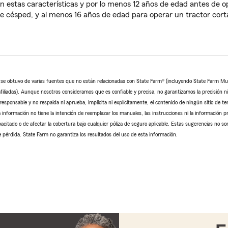
an estas características y por lo menos 12 años de edad antes de o
e césped, y al menos 16 años de edad para operar un tractor cor
o se obtuvo de varias fuentes que no están relacionadas con State Farm® (incluyendo State Farm M
iliadas). Aunque nosotros consideramos que es confiable y precisa, no garantizamos la precisión ni l
sponsable y no respalda ni aprueba, implícita ni explícitamente, el contenido de ningún sitio de te
 información no tiene la intención de reemplazar los manuales, las instrucciones ni la información pr
pacitado o de afectar la cobertura bajo cualquier póliza de seguro aplicable. Estas sugerencias no so
 pérdida. State Farm no garantiza los resultados del uso de esta información.