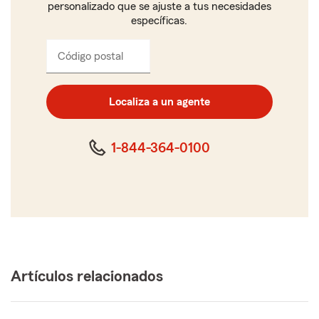
personalizado que se ajuste a tus necesidades
específicas.
Código postal
Ingresa
el
código
postal
Localiza a un agente
de
cinco
dígitos
1-844-364-0100
Artículos relacionados