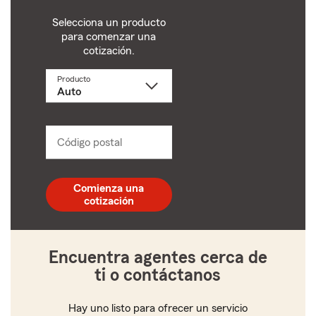
Selecciona un producto
para comenzar una
cotización.
Producto
Selecciona
un
producto
name
from
dropdown
Código postal
Ingresa
un
código
postal
Comienza una
de
cotización
5
dígitos
Encuentra agentes cerca de
ti o contáctanos
Hay uno listo para ofrecer un servicio