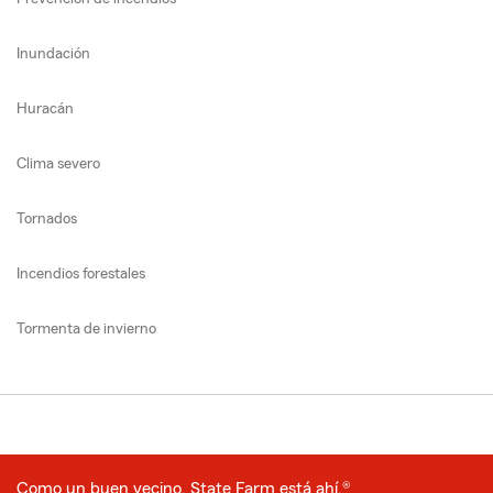
Inundación
Huracán
Clima severo
Tornados
Incendios forestales
Tormenta de invierno
Como un buen vecino, State Farm está ahí.®