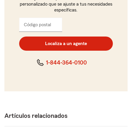
personalizado que se ajuste a tus necesidades
específicas.
Código postal
Ingresa
el
código
postal
Localiza a un agente
de
cinco
dígitos
1-844-364-0100
Artículos relacionados