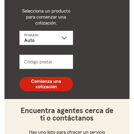
Selecciona un producto
para comenzar una
cotización.
Producto
Selecciona
un
producto
name
from
dropdown
Código postal
Ingresa
un
código
postal
Comienza una
de
cotización
5
dígitos
Encuentra agentes cerca de
ti o contáctanos
Hay uno listo para ofrecer un servicio