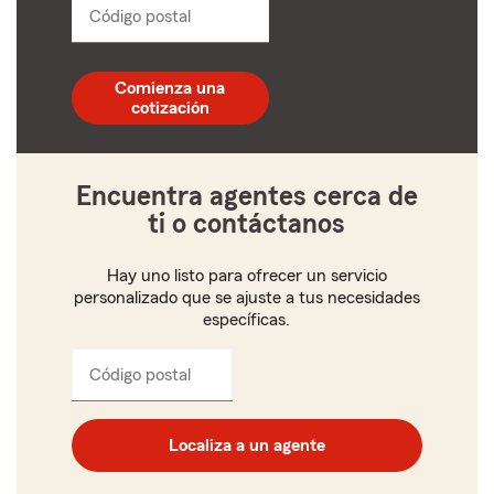
Código postal
Ingresa
un
código
postal
Comienza una
de
cotización
5
dígitos
Encuentra agentes cerca de
ti o contáctanos
Hay uno listo para ofrecer un servicio
personalizado que se ajuste a tus necesidades
específicas.
Código postal
Ingresa
el
código
postal
Localiza a un agente
de
cinco