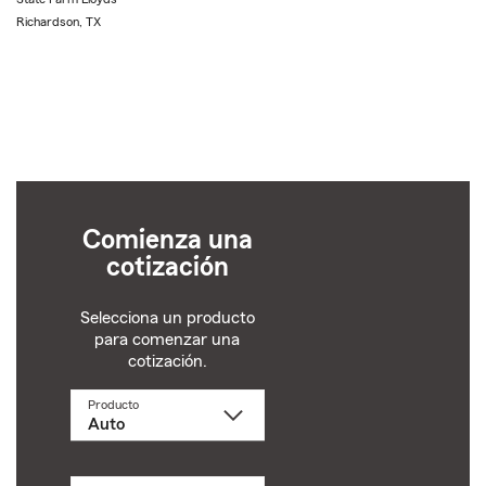
Richardson, TX
Comienza una
cotización
Selecciona un producto
para comenzar una
cotización.
Producto
Selecciona
un
producto
name
from
dropdown