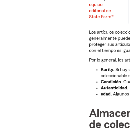
equipo
editorial de
State Farm®
Los artículos colecci
generalmente pueden
proteger sus artícu
con el tiempo es ig
Por lo general, los a
Rarity.
Si hay 
coleccionable s
Condición.
Cua
Autenticidad.
edad.
Algunos 
Almacen
de cole