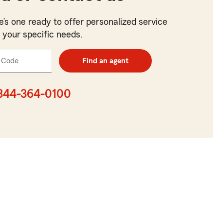
e’s one ready to offer personalized service
t your specific needs.
 Code
Enter
Find an agent
5
digit
zip
844-364-0100
code