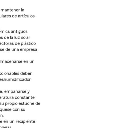
 mantener la
ulares de artículos
ómics antiguos
 de la luz solar
ectoras de plástico
rse de una empresa
 almacenarse en un
eccionables deben
deshumidificador
se, empañarse y
ratura constante
su propio estuche de
íquese con su
n.
e en un recipiente
plagas.