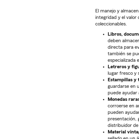
El manejo y almacen
integridad y el valor
coleccionables.
Libros, docum
deben almacena
directa para e
también se pu
especializada 
Letreros y fig
lugar fresco y 
Estampillas y 
guardarse en u
puede ayudar a
Monedas raras
corroerse en 
pueden ayudar
presentación, 
distribuidor d
Material vinta
sellado en un á