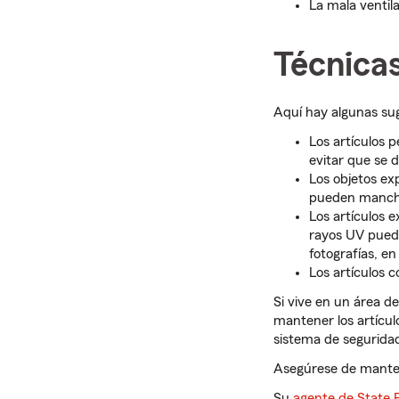
La mala ventil
Técnicas
Aquí hay algunas sug
Los artículos 
evitar que se 
Los objetos e
pueden manchar
Los artículos e
rayos UV puede
fotografías, en
Los artículos 
Si vive en un área d
mantener los artícul
sistema de seguridad
Asegúrese de mant
Su
agente de State