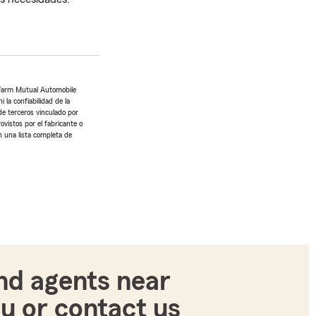
 Farm Mutual Automobile
 la confiabilidad de la
de terceros vinculado por
ovistos por el fabricante o
n una lista completa de
nd agents near
u or contact us