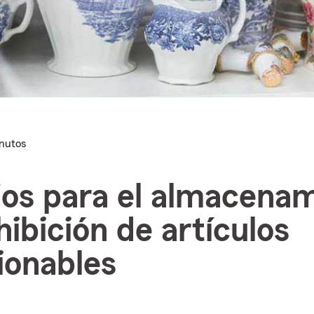
inutos
os para el almacena
hibición de artículos
ionables