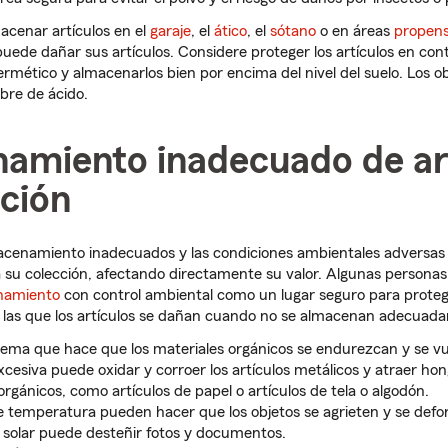
acenar artículos en el
garaje
, el
ático
, el
sótano
o en áreas
propens
ede dañar sus artículos. Considere proteger los artículos en co
hermético y almacenarlos bien por encima del nivel del suelo. Los o
ibre de ácido.
amiento inadecuado de ar
cción
cenamiento inadecuados y las condiciones ambientales adversas
a su colección, afectando directamente su valor. Algunas personas
namiento
con control ambiental como un lugar seguro para proteg
 las que los artículos se dañan cuando no se almacenan adecuad
ema que hace que los materiales orgánicos se endurezcan y se vu
esiva puede oxidar y corroer los artículos metálicos y atraer hon
gánicos, como artículos de papel o artículos de tela o algodón.
 temperatura pueden hacer que los objetos se agrieten y se def
solar puede desteñir fotos y documentos.