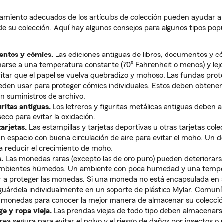
amiento adecuados de los artículos de colección pueden ayudar a
 de su colección. Aquí hay algunos consejos para algunos tipos pop
entos y cómics.
Las ediciones antiguas de libros, documentos y c
rse a una temperatura constante (70⁰ Fahrenheit o menos) y lejos
vitar que el papel se vuelva quebradizo y mohoso. Las fundas prot
eden usar para proteger cómics individuales. Estos deben obtene
en suministros de archivo.
uritas antiguas.
Los letreros y figuritas metálicas antiguas deben
seco para evitar la oxidación.
tarjetas.
Las estampillas y tarjetas deportivas u otras tarjetas col
n espacio con buena circulación de aire para evitar el moho. Un 
 reducir el crecimiento de moho.
.
Las monedas raras (excepto las de oro puro) pueden deteriorar
ambientes húmedos. Un ambiente con poca humedad y una tempe
 a proteger las monedas. Si una moneda no está encapsulada en 
guárdela individualmente en un soporte de plástico Mylar. Comun
e monedas para conocer la mejor manera de almacenar su colecció
ge y ropa vieja.
Las prendas viejas de todo tipo deben almacenars
rea segura para evitar el polvo y el riesgo de daños por insectos o 