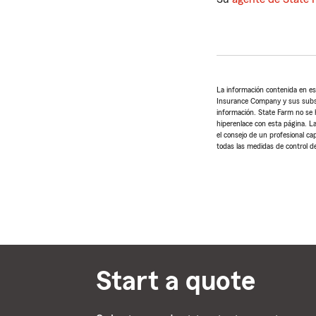
La información contenida en es
Insurance Company y sus subsidi
información. State Farm no se h
hiperenlace con esta página. La
el consejo de un profesional ca
todas las medidas de control de
Start a quote