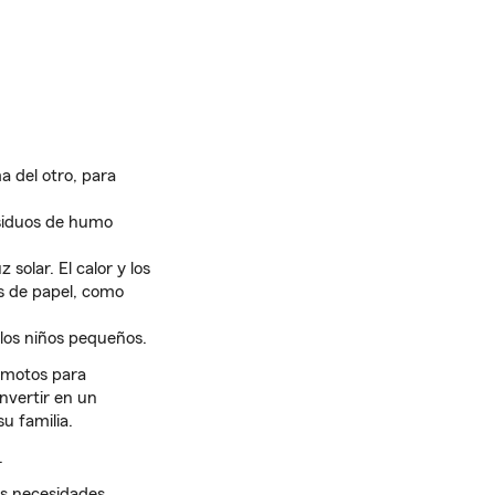
a del otro, para
siduos de humo
solar. El calor y los
os de papel, como
 los niños pequeños.
remotos para
nvertir en un
u familia.
.
us necesidades.