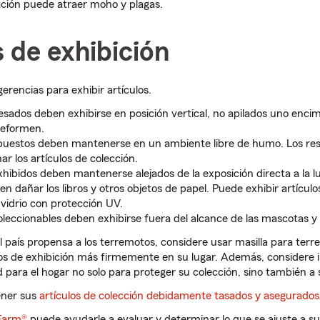
ación puede atraer moho y plagas.
 de exhibición
erencias para exhibir artículos.
pesados deben exhibirse en posición vertical, no apilados uno encim
deformen.
xpuestos deben mantenerse en un ambiente libre de humo. Los re
 los artículos de colección.
xhibidos deben mantenerse alejados de la exposición directa a la luz 
n dañar los libros y otros objetos de papel. Puede exhibir artícul
 vidrio con protección UV.
coleccionables deben exhibirse fuera del alcance de las mascotas y
el país propensa a los terremotos, considere usar masilla para ter
os de exhibición más firmemente en su lugar. Además, considere i
 para el hogar no solo para proteger su colección, sino también a s
ener sus
artículos de colección debidamente tasados y asegurados
 Farm®
puede ayudarle a evaluar y determinar lo que se ajuste a s