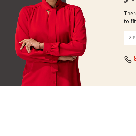
Ther
to fi
ZIP