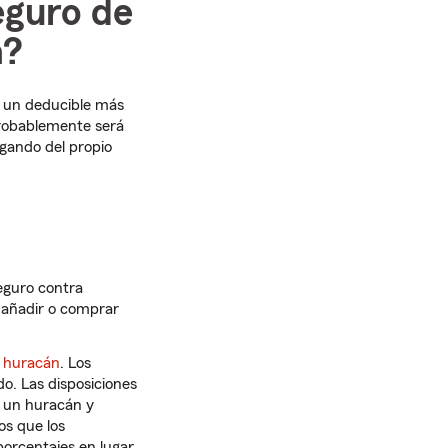
eguro de
a?
es un deducible más
probablemente será
gando del propio
eguro contra
 añadir o comprar
n
huracán
. Los
do. Las disposiciones
 un huracán y
os que los
porcentajes en lugar