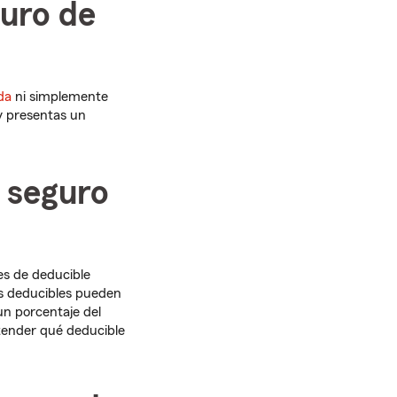
guro de
da
ni simplemente
 y presentas un
l seguro
es de deducible
los deducibles pueden
un porcentaje del
ntender qué deducible