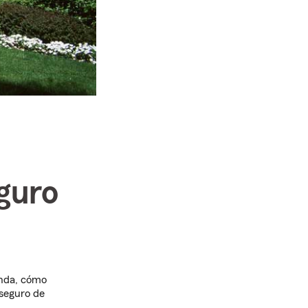
guro
?
enda, cómo
 seguro de