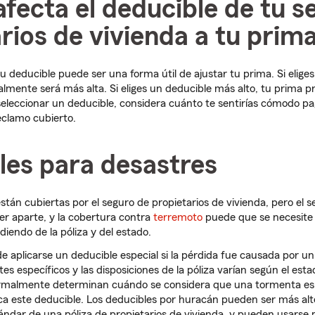
ecta el deducible de tu s
rios de vivienda a tu prim
 tu deducible puede ser una forma útil de ajustar tu prima. Si elig
almente será más alta. Si eliges un deducible más alto, tu prima 
eleccionar un deducible, considera cuánto te sentirías cómodo pa
reclamo cubierto.
les para desastres
án cubiertas por el seguro de propietarios de vivienda, pero el s
er aparte, y la cobertura contra
terremoto
puede que se necesite
iendo de la póliza y del estado.
 aplicarse un deducible especial si la pérdida fue causada por u
 específicos y las disposiciones de la póliza varían según el esta
normalmente determinan cuándo se considera que una tormenta es
ca este deducible. Los deducibles por huracán pueden ser más alt
ándar de una póliza de propietarios de vivienda, y pueden usarse 