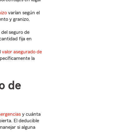
nizo
varían según el
nto y granizo,
del seguro de
cantidad fija en
l
valor asegurado de
specíficamente la
o de
mergencias
y cuánta
ierta. El deducible
manejar si alguna