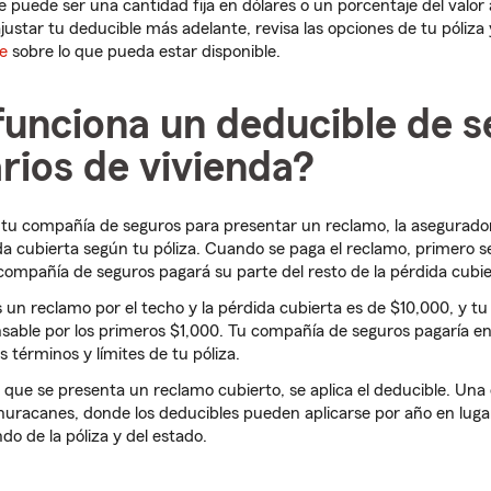
le puede ser una cantidad fija en dólares o un porcentaje del valo
ajustar tu deducible más adelante, revisa las opciones de tu póliza
e
sobre lo que pueda estar disponible.
unciona un deducible de s
rios de vivienda?
tu compañía de seguros para presentar un reclamo, la asegurado
da cubierta según tu póliza. Cuando se paga el reclamo, primero se
 compañía de seguros pagará su parte del resto de la pérdida cubie
s un reclamo por el techo y la pérdida cubierta es de $10,000, y tu
nsable por los primeros $1,000. Tu compañía de seguros pagaría e
os términos y límites de tu póliza.
 que se presenta un reclamo cubierto, se aplica el deducible. Un
 huracanes, donde los deducibles pueden aplicarse por año en lug
do de la póliza y del estado.