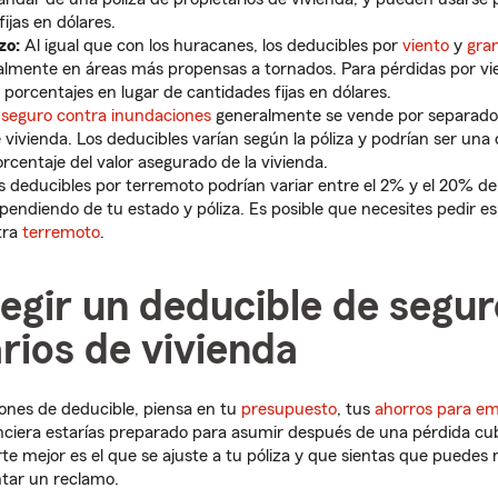
ijas en dólares.
zo:
Al igual que con los huracanes, los deducibles por
viento
y
gra
almente en áreas más propensas a tornados. Para pérdidas por vie
porcentajes en lugar de cantidades fijas en dólares.
l
seguro contra inundaciones
generalmente se vende por separado 
 vivienda. Los deducibles varían según la póliza y podrían ser una 
rcentaje del valor asegurado de la vivienda.
 deducibles por terremoto podrían variar entre el 2% y el 20% de
ependiendo de tu estado y póliza. Es posible que necesites pedir e
tra
terremoto
.
egir un deducible de segur
rios de vivienda
ones de deducible, piensa en tu
presupuesto
, tus
ahorros para e
nciera estarías preparado para asumir después de una pérdida cub
e mejor es el que se ajuste a tu póliza y que sientas que puedes 
ntar un reclamo.