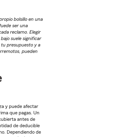
ropio bolsillo en una
Puede ser una
cada reclamo. Elegir
ajo suele significar
a tu presupuesto y a
terremotos, pueden
e
za y puede afectar
prima que pagas. Un
cubierta antes de
ntidad de deducible
lamo. Dependiendo de