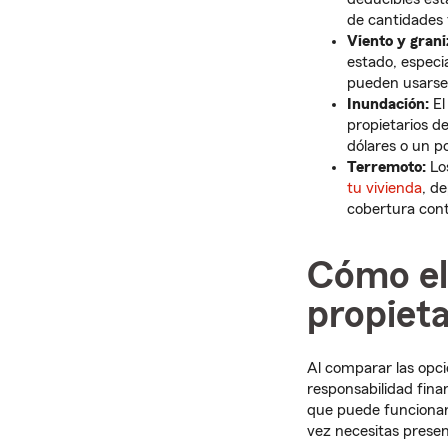
de cantidades f
Viento y grani
estado, especi
pueden usarse 
Inundación:
E
propietarios de
dólares o un po
Terremoto:
Los
tu vivienda
, d
cobertura con
Cómo el
propieta
Al comparar las opci
responsabilidad fina
que puede funcionart
vez necesitas prese