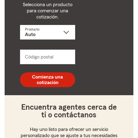
Selecciona un producto
para comenzar una
cotización.
Producto
Selecciona
un
producto
name
from
dropdown
Código postal
Ingresa
un
código
postal
Comienza una
de
cotización
5
dígitos
Encuentra agentes cerca de
ti o contáctanos
Hay uno listo para ofrecer un servicio
personalizado que se ajuste a tus necesidades