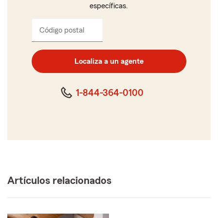
específicas.
Código postal
Ingresa
el
código
postal
Localiza a un agente
de
cinco
dígitos
1-844-364-0100
Artículos relacionados