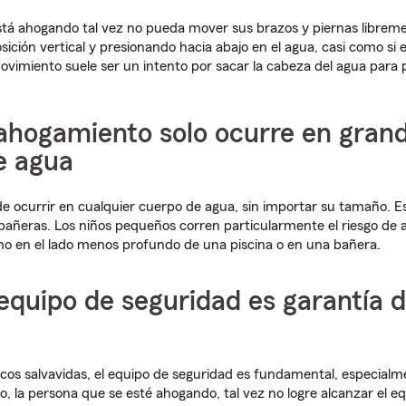
stá ahogando tal vez no pueda mover sus brazos y piernas libre
sición vertical y presionando hacia abajo en el agua, casi como si
ovimiento suele ser un intento por sacar la cabeza del agua para p
 ahogamiento solo ocurre en gran
e agua
 ocurrir en cualquier cuerpo de agua, sin importar su tamaño. Est
bañeras. Los niños pequeños corren particularmente el riesgo de
o en el lado menos profundo de una piscina o en una bañera.
 equipo de seguridad es garantía 
lecos salvavidas, el equipo de seguridad es fundamental, especial
o, la persona que se esté ahogando, tal vez no logre alcanzar el e