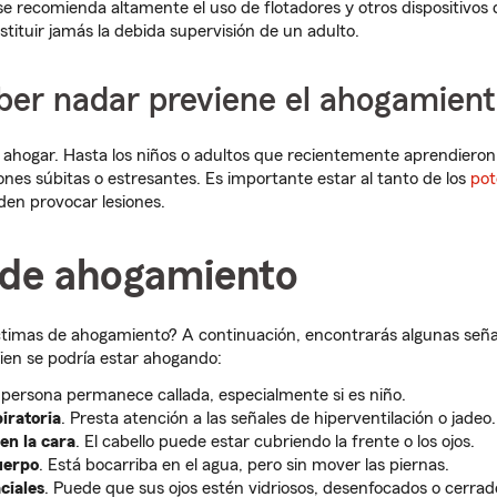
, se recomienda altamente el uso de flotadores y otros dispositivos
stituir jamás la debida supervisión de un adulto.
ber nadar previene el ahogamien
 ahogar. Hasta los niños o adultos que recientemente aprendiero
ones súbitas o estresantes. Es importante estar al tanto de los
pot
en provocar lesiones.
 de ahogamiento
ctimas de ahogamiento? A continuación, encontrarás algunas seña
ien se podría estar ahogando:
a persona permanece callada, especialmente si es niño.
piratoria
. Presta atención a las señales de hiperventilación o jadeo.
 en la cara
. El cabello puede estar cubriendo la frente o los ojos.
uerpo
. Está bocarriba en el agua, pero sin mover las piernas.
ciales
. Puede que sus ojos estén vidriosos, desenfocados o cerrad