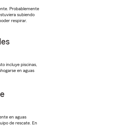
mente. Probablemente
 estuviera subiendo
oder respirar.
des
o incluye piscinas,
 ahogarse en aguas
de
mente en aguas
quipo de rescate. En