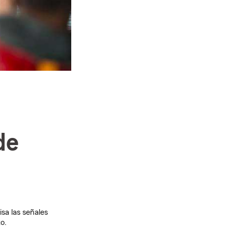
de
sa las señales
o.