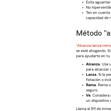
Evita aguantar
No hiperventile
Ten en cuenta 
capacidad de 
Método "a
"Alcanza-lanza-rem
se esté ahogando. Si
para ayudarte en tu
Alcanza
. Usa 
para alcanzar 
Lanza
. Si la 
flotación o in
Rema
. Rema o
seguro.
Ve
. Considera 
un dispositivo 
Llama al 911 de inme