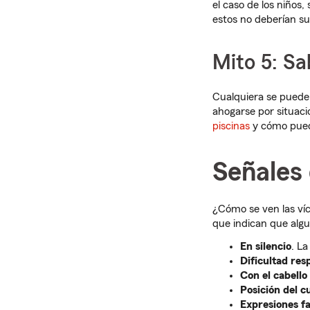
el caso de los niños
estos no deberían su
Mito 5: Sa
Cualquiera se puede
ahogarse por situaci
piscinas
y cómo pued
Señales
¿Cómo se ven las ví
que indican que algu
En silencio
. L
Dificultad res
Con el cabello
Posición del c
Expresiones fa