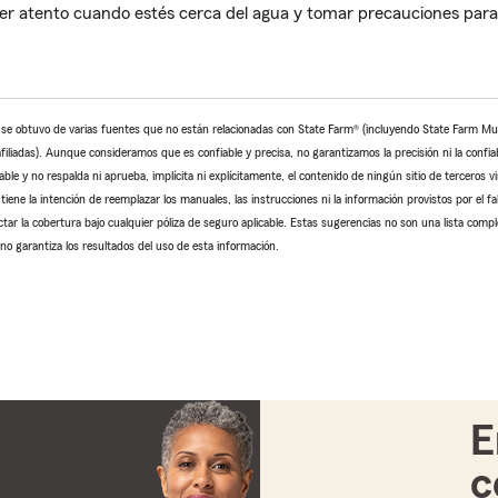
 atento cuando estés cerca del agua y tomar precauciones para
o se obtuvo de varias fuentes que no están relacionadas con State Farm® (incluyendo State Farm M
iliadas). Aunque consideramos que es confiable y precisa, no garantizamos la precisión ni la confiab
le y no respalda ni aprueba, implícita ni explícitamente, el contenido de ningún sitio de terceros v
tiene la intención de reemplazar los manuales, las instrucciones ni la información provistos por el fa
ctar la cobertura bajo cualquier póliza de seguro aplicable. Estas sugerencias no son una lista comp
no garantiza los resultados del uso de esta información.
E
c