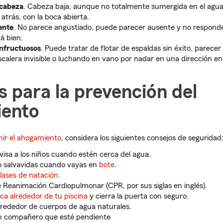
 cabeza
. Cabeza baja, aunque no totalmente sumergida en el agu
 atrás, con la boca abierta.
ente
. No parece angustiado, puede parecer ausente y no responde
á bien.
nfructuosos
. Puede tratar de flotar de espaldas sin éxito, parece
scalera invisible o luchando en vano por nadar en una dirección en 
 para la prevención del
ento
nir el ahogamiento
, considera los siguientes consejos de seguridad
isa a los niños cuando estén cerca del agua.
o salvavidas cuando vayas en
bote
.
lases de natación
.
 Reanimación Cardiopulmonar (CPR, por sus siglas en inglés).
ca alrededor de tu piscina
y cierra la puerta con seguro.
lrededor de cuerpos de agua naturales.
n compañero que esté pendiente