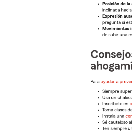
Posición de la
inclinada hacia
Expresión aus
pregunta si est
Movimientos i
de subir una e
Consejos
ahogami
Para
ayudar a preve
Siempre superv
Usa un chalec
Inscríbete en
c
Toma clases de
Instala una
cer
Sé cauteloso a
Ten siempre u