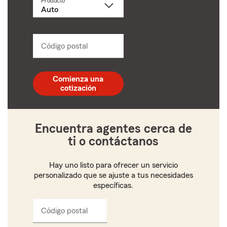
Producto
Selecciona
un
producto
name
from
dropdown
Código postal
Ingresa
un
código
postal
Comienza una
de
cotización
5
dígitos
Encuentra agentes cerca de
ti o contáctanos
Hay uno listo para ofrecer un servicio
personalizado que se ajuste a tus necesidades
específicas.
Código postal
Ingresa
el