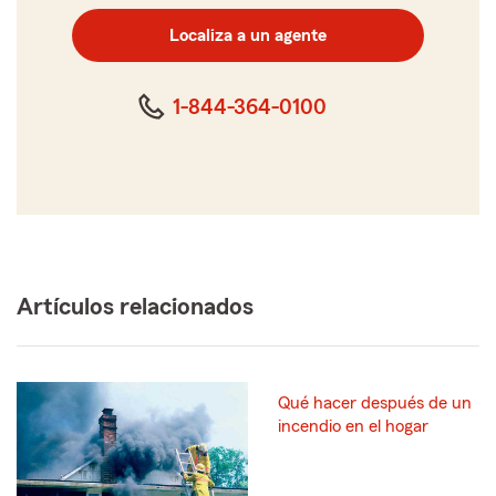
código
postal
Localiza a un agente
de
cinco
dígitos
1-844-364-0100
Artículos relacionados
Qué hacer después de un
incendio en el hogar