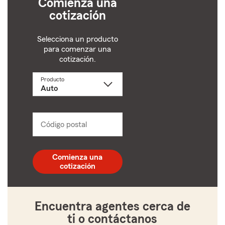
Comienza una
cotización
Selecciona un producto
para comenzar una
cotización.
Producto
Selecciona
un
producto
name
from
dropdown
Código postal
Ingresa
un
código
postal
Comienza una
de
cotización
5
dígitos
Encuentra agentes cerca de
ti o contáctanos