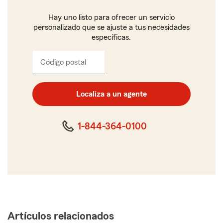
Hay uno listo para ofrecer un servicio
personalizado que se ajuste a tus necesidades
específicas.
Código postal
Ingresa
el
código
postal
Localiza a un agente
de
cinco
dígitos
1-844-364-0100
Artículos relacionados