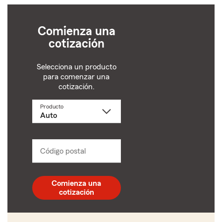
Comienza una
cotización
Selecciona un producto
para comenzar una
cotización.
Producto
Selecciona
un
producto
name
from
dropdown
Código postal
Ingresa
un
código
postal
Comienza una
de
cotización
5
dígitos