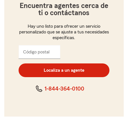
Encuentra agentes cerca de
ti o contáctanos
Hay uno listo para ofrecer un servicio
personalizado que se ajuste a tus necesidades
específicas.
Código postal
Ingresa
el
código
postal
Localiza a un agente
de
cinco
dígitos
1-844-364-0100