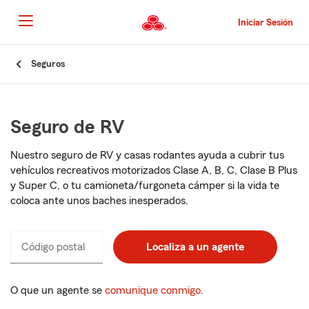
Pasar
al
Iniciar Sesión
contenido
principal
Comienzo
Seguros
del
contenido
principal
Seguro de RV
Nuestro seguro de RV y casas rodantes ayuda a cubrir tus
vehículos recreativos motorizados Clase A, B, C, Clase B Plus
y Super C, o tu camioneta/furgoneta cámper si la vida te
coloca ante unos baches inesperados.
Código postal
Ingresa
Ingresa
Localiza a un agente
_____
_____
un
un
código
código
postal
postal
O que un agente se
comunique conmigo
.
de
de