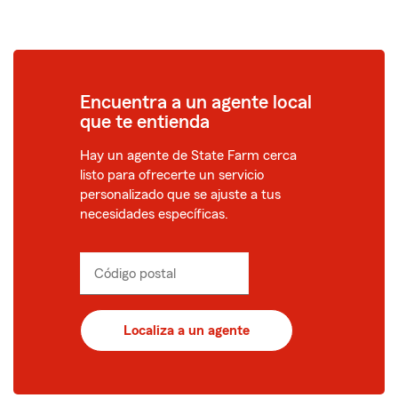
Encuentra a un agente local
que te entienda
Hay un agente de State Farm cerca
listo para ofrecerte un servicio
personalizado que se ajuste a tus
necesidades específicas.
Código postal
Ingresa
Ingresa
_____
_____
un
un
código
código
postal
postal
Localiza a un agente
de
de
5
5
dígitos
dígitos