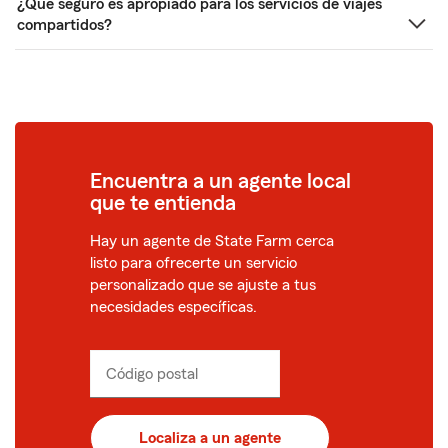
¿Qué seguro es apropiado para los servicios de viajes
compartidos?
Encuentra a un agente local
que te entienda
Hay un agente de State Farm cerca
listo para ofrecerte un servicio
personalizado que se ajuste a tus
necesidades específicas.
Código postal
Ingresa
_____
un
código
postal
Localiza a un agente
de