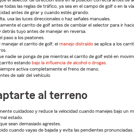
e el selector de dirección esté en la posición correcta antes de a
 todas las reglas de tráfico, ya sea en el campo de golf o en la vía
cidad antes de girar y cuando estés girando.
ta, usa las luces direccionales o haz señales manuales.
mente el carrito de golf antes de cambiar el selector para ir hacia
y detrás tuyo antes de manejar en reversa.
l paso a los peatones.
l manejar el carrito de golf; el
manejo distraído
se aplica a los carri
ros.
e nadie se ponga de pie mientras el carrito de golf esté en movim
carrito estando
bajo la influencia de alcohol o drogas
.
 siempre activa completamente el freno de mano.
antes de salir del vehículo.
ptarte al terreno
ente cuidadoso y reduce la velocidad cuando manejes bajo un ma
 mal estado.
 que sean demasiado agrestes.
ido cuando vayas de bajada y evita las pendientes pronunciadas.