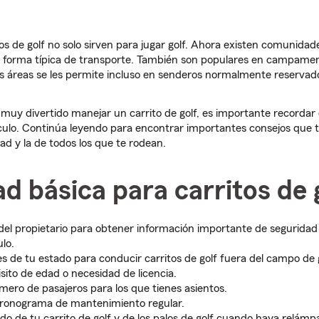
tos de golf no solo sirven para jugar golf. Ahora existen comunidade
 forma típica de transporte. También son populares en campament
as áreas se les permite incluso en senderos normalmente reservad
uy divertido manejar un carrito de golf, es importante recordar
ículo. Continúa leyendo para encontrar importantes consejos que 
d y la de todos los que te rodean.
d básica para carritos de 
del propietario para obtener información importante de segurida
lo.
yes de tu estado para conducir carritos de golf fuera del campo de 
sito de edad o necesidad de licencia.
úmero de pasajeros para los que tienes asientos.
cronograma de mantenimiento regular.
do de tu carrito de golf y de los palos de golf cuando haya relámp