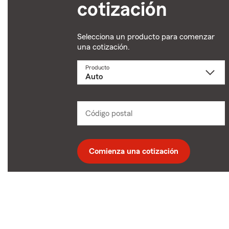
cotización
Selecciona un producto para comenzar
una cotización.
Producto
Selecciona
un
producto
name
from
dropdown
Código postal
Ingresa
un
código
postal
de
Comienza una cotización
5
dígitos