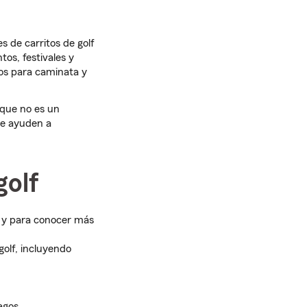
s de carritos de golf
os, festivales y
os para caminata y
 que no es un
te ayuden a
golf
d y para conocer más
golf, incluyendo
agos.