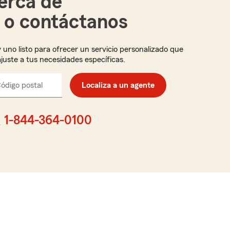
erca de
i o contáctanos
 uno listo para ofrecer un servicio personalizado que
ajuste a tus necesidades específicas.
ódigo postal
Ingresa
Localiza a un agente
el
código
postal
1-844-364-0100
de
cinco
dígitos