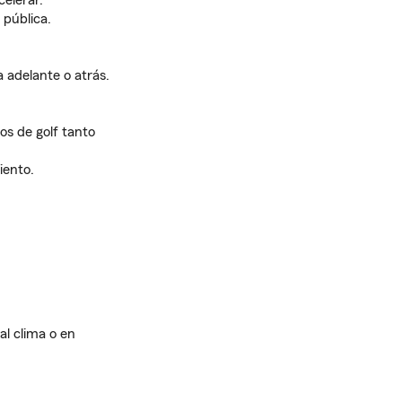
celerar.
 pública.
 adelante o atrás.
tos de golf tanto
iento.
l clima o en