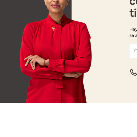
c
t
Hay
se 
C