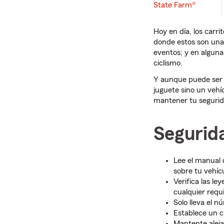
State Farm®
Hoy en día, los carri
donde estos son una
eventos; y en algun
ciclismo.
Y aunque puede ser m
juguete sino un veh
mantener tu segurida
Segurida
Lee el manual 
sobre tu vehícu
Verifica las le
cualquier requi
Solo lleva el n
Establece un 
Mantente aleja