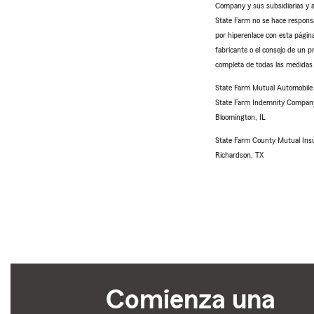
Company y sus subsidiarias y af
State Farm no se hace responsab
por hiperenlace con esta página
fabricante o el consejo de un p
completa de todas las medidas 
State Farm Mutual Automobil
State Farm Indemnity Compan
Bloomington, IL
State Farm County Mutual Ins
Richardson, TX
Comienza una