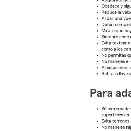
Asegúrate de qu
Obedece y sigue
Reduce la velo
Al dar una vuel
Detén completa
Mira lo que ha
Siempre cede e
Evita textear a
como a los car
No permitas qu
No manejes el 
Al estacionar,
Retira la llave 
Para ada
Sé extremadam
superficies en
Evita terrenos
No manejes ráp