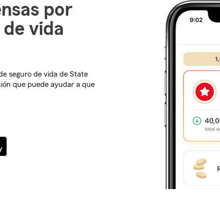
nsas por
o de vida
 de seguro de vida de State
ción que puede ayudar a que
 de página