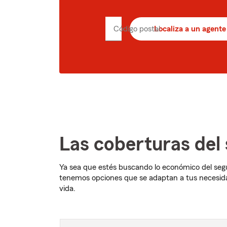
Código postal
Localiza a un agente
Ingrese
el
código
postal
de
5
dígitos
Las coberturas del 
Ya sea que estés buscando lo económico del segu
tenemos opciones que se adaptan a tus necesida
vida.