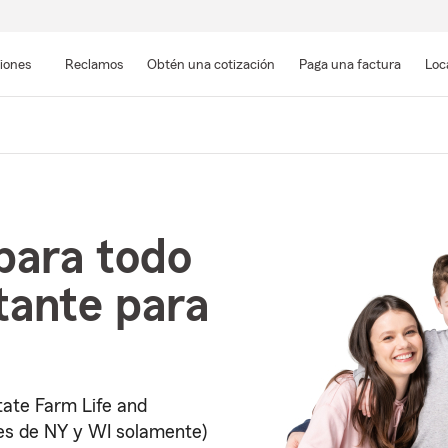
Pasar
al
siones
Reclamos
Obtén una cotización
Paga una factura
Loc
contenido
principal
para todo
tante para
ate Farm Life and
es de NY y WI solamente)