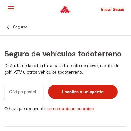
Pasar
al
Iniciar Sesión
contenido
principal
Comienzo
Seguros
del
contenido
principal
Seguro de vehículos todoterreno
Disfruta de la cobertura para tu moto de nieve, carrito de
golf, ATV u otros vehículos todoterreno.
Código postal
Ingresa
Localiza a un agente
_____
un
código
postal
O haz que un agente
se comunique conmigo
.
de
5
dígitos