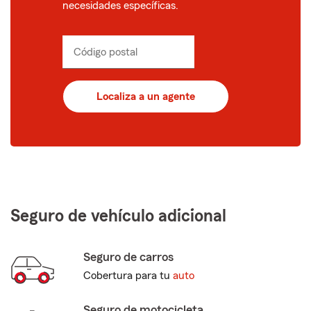
necesidades específicas.
Código postal
Ingresa
_____
un
código
postal
Localiza a un agente
de
5
dígitos
Seguro de vehículo adicional
Seguro de carros
Cobertura para tu
auto
Seguro de motocicleta