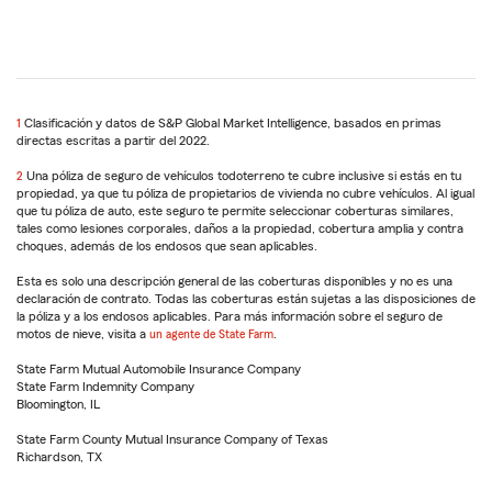
1
Return
Clasificación y datos de S&P Global Market Intelligence, basados en primas
directas escritas a partir del 2022.
to
reference
2
Return
Una póliza de seguro de vehículos todoterreno te cubre inclusive si estás en tu
propiedad, ya que tu póliza de propietarios de vivienda no cubre vehículos. Al igual
to
que tu póliza de auto, este seguro te permite seleccionar coberturas similares,
reference
tales como lesiones corporales, daños a la propiedad, cobertura amplia y contra
choques, además de los endosos que sean aplicables.
Esta es solo una descripción general de las coberturas disponibles y no es una
declaración de contrato. Todas las coberturas están sujetas a las disposiciones de
la póliza y a los endosos aplicables. Para más información sobre el seguro de
motos de nieve, visita a
un agente de State Farm
.
State Farm Mutual Automobile Insurance Company
State Farm Indemnity Company
Bloomington, IL
State Farm County Mutual Insurance Company of Texas
Richardson, TX