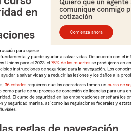
 curso
Quiero que un agente 
comunique conmigo p
ridad en
cotización
ciones
Comienza ahora
strucción para operar
fundamental y puede ayudar a salvar vidas. De acuerdo con el in
os Unidos para el 2023, el
75% de las muertes
se produjeron en e
cibido instrucciones de seguridad para la navegación. Los conoci
yudar a salvar vidas y a reducir las lesiones y los daños a la prop
os,
36 estados
requieren que los operadores tomen un
curso de se
 como parte de su proceso de concesión de licencias para una e
uridad. El curso de seguridad en las embarcaciones enseñará los pr
n y seguridad marina, así como las regulaciones federales y estat
fluviales.
as reglas de navegación