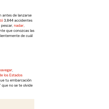
n antes de lanzarse
tó
3,844 accidentes
 pescar,
nadar
,
nte que conozcas las
ndientemente de cuál
navegar
,
e los Estados
 que tu embarcación
 que no se te olvide