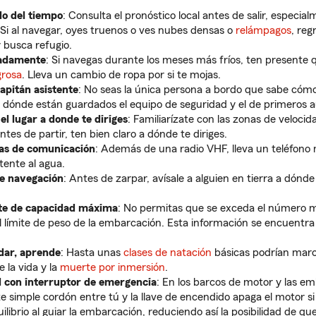
do del tiempo
: Consulta el pronóstico local antes de salir, especi
 Si al navegar, oyes truenos o ves nubes densas o
relámpagos
, reg
 busca refugio.
uadamente
: Si navegas durante los meses más fríos, ten presente 
grosa
. Lleva un cambio de ropa por si te mojas.
apitán asistente
: No seas la única persona a bordo que sabe cómo
dónde están guardados el equipo de seguridad y el de primeros au
el lugar a donde te diriges
: Familiarízate con las zonas de veloci
 antes de partir, ten bien claro a dónde te diriges.
vas de comunicación
: Además de una radio VHF, lleva un teléfono
tente al agua.
de navegación
: Antes de zarpar, avísale a alguien en tierra a dónd
ite de capacidad máxima
: No permitas que se exceda el número 
l límite de peso de la embarcación. Esta información se encuentra 
dar, aprende
: Hasta unas
clases de natación
básicas podrían marca
e la vida y la
muerte por inmersión
.
l con interruptor de emergencia
: En los barcos de motor y las e
e simple cordón entre tú y la llave de encendido apaga el motor si
uilibrio al guiar la embarcación, reduciendo así la posibilidad de q