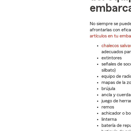
embarca
No siempre se puede
afrontarlas con efic
artículos en tu emb
chalecos salva
adecuados par
extintores
señales de soc
silbato)
equipo de rad
mapas de la zo
brújula
ancla y cuerda
juego de herra
remos
achicador o b
linterna
batería de rep