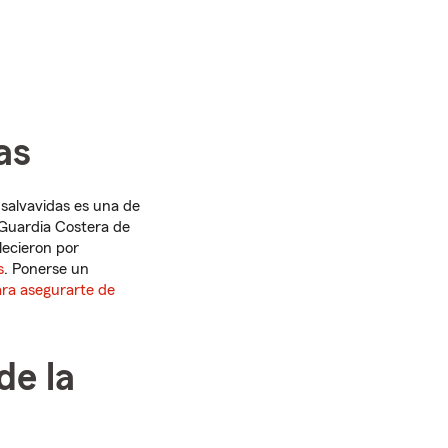
as
 salvavidas es una de
 Guardia Costera de
lecieron por
s
. Ponerse un
ara asegurarte de
de la