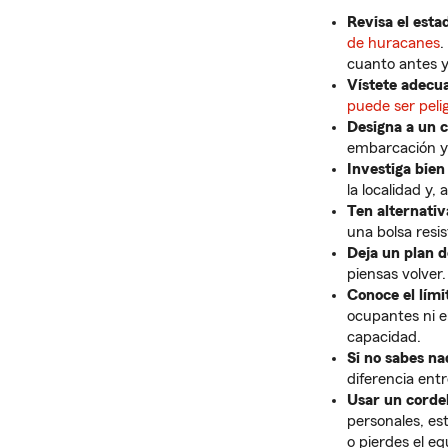
Revisa el esta
de huracanes
.
cuanto antes y
Vístete adec
puede ser peli
Designa a un c
embarcación y 
Investiga bien 
la localidad y,
Ten alternati
una bolsa resis
Deja un plan 
piensas volver.
Conoce el lím
ocupantes ni e
capacidad.
Si no sabes na
diferencia entr
Usar un corde
personales, est
o pierdes el eq