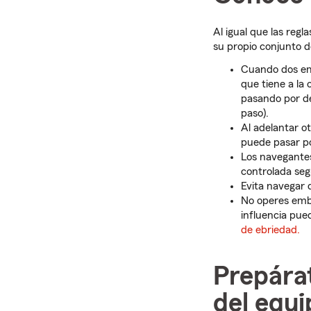
Al igual que las reg
su propio conjunto d
Cuando dos e
que tiene a la 
pasando por de
paso).
Al adelantar o
puede pasar po
Los navegantes
controlada segú
Evita navegar
No operes emba
influencia pue
de ebriedad.
Prepára
del equi