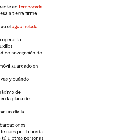
almente en
temporada
resa a tierra firme
que el
agua helada
 operar la
xilios.
dad de navegación de
 móvil guardado en
e vas y cuándo
máximo de
en la placa de
r un día la
mbarcaciones
 te caes por la borda
ue tú u otras personas