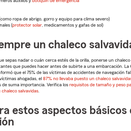
imeros auxilios y
botiquín de emergencia
 (como ropa de abrigo, gorro y equipo para clima severo)
nales (
protector solar
, medicamentos y gafas de sol)
iempre un chaleco salvavid
ue sepas nadar o cuán cerca estés de la orilla, ponerse un chaleco
tantes que puedes hacer antes de subirte a una embarcación. La
nformó que el 75% de las víctimas de accidentes de navegación fal
 víctimas ahogadas, el
87% no llevaba puesto un chaleco salvavida
s de suma importancia. Verifica los
requisitos de tamaño y peso p
 chaleco salvavidas
.
a estos aspectos básicos 
ión