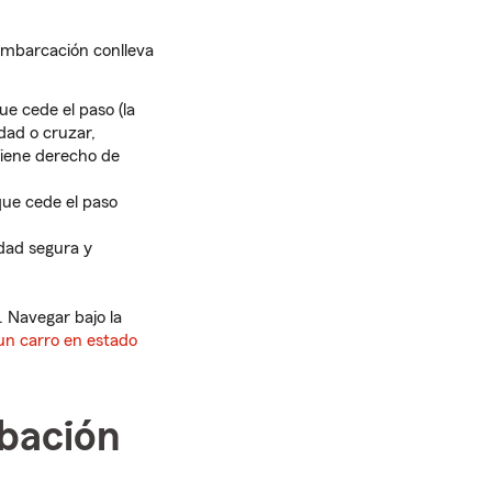
 embarcación conlleva
ue cede el paso (la
dad o cruzar,
tiene derecho de
que cede el paso
dad segura y
. Navegar bajo la
un carro en estado
obación