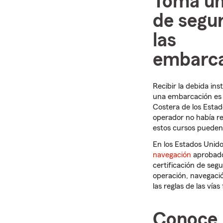
Toma un
de segu
las
embarca
Recibir la debida in
una embarcación es 
Costera de los Estad
operador no había re
estos cursos pueden a
En los Estados Unid
navegación
aprobado
certificación de seg
operación, navegació
las reglas de las vías 
Conoce l