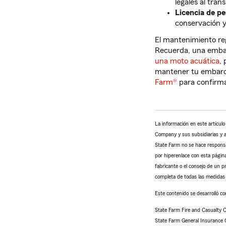
legales al tra
Licencia de pe
conservación y
El mantenimiento reg
Recuerda, una embar
una moto acuática
,
mantener tu embarca
Farm®
para confirma
La información en este artícul
Company y sus subsidiarias y af
State Farm no se hace responsab
por hiperenlace con esta página
fabricante o el consejo de un p
completa de todas las medidas 
Este contenido se desarrolló con
State Farm Fire and Casualty
State Farm General Insurance