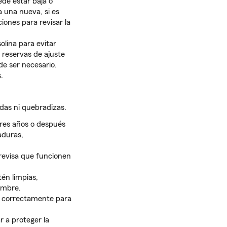
ede estar baja o
a una nueva, si es
ones para revisar la
olina para evitar
s reservas de ajuste
 de ser necesario.
.
das ni quebradizas.
res años o después
aduras,
 revisa que funcionen
én limpias,
lambre.
e correctamente para
r a proteger la