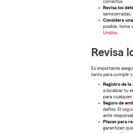
correctos.
Revisa los de
semicerradas,
Considera una 
posible, toma 
Unidos
.
Revisa 
Es importante asegu
tanto para cumplir c
Registro de la
a localizar tu
para cualquier
Seguro de emb
daños. El
segu
ante responsab
Placas para r
garantizan que