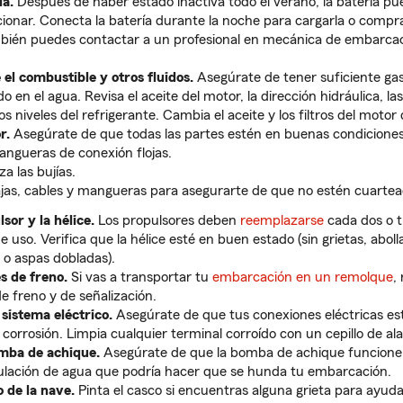
ía.
Después de haber estado inactiva todo el verano, la batería pu
cionar. Conecta la batería durante la noche para cargarla o compr
bién puedes contactar a un profesional en mecánica de embarcaci
 el combustible y otros fluidos.
Asegúrate de tener suficiente gas
 en el agua. Revisa el aceite del motor, la dirección hidráulica, la
os niveles del refrigerante. Cambia el aceite y los filtros del motor
r.
Asegúrate de que todas las partes estén en buenas condiciones
ngueras de conexión flojas.
a las bujías.
ajas, cables y mangueras para asegurarte de que no estén cuartea
sor y la hélice.
Los propulsores deben
reemplazarse
cada dos o t
 uso. Verifica que la hélice esté en buen estado (sin grietas, aboll
o aspas dobladas).
es de freno.
Si vas a transportar tu
embarcación en un remolque
,
de freno y de señalización.
 sistema eléctrico.
Asegúrate de que tus conexiones eléctricas est
 corrosión. Limpia cualquier terminal corroído con un cepillo de a
mba de achique.
Asegúrate de que la bomba de achique funcion
ulación de agua que podría hacer que se hunda tu embarcación.
o de la nave.
Pinta el casco si encuentras alguna grieta para ayuda