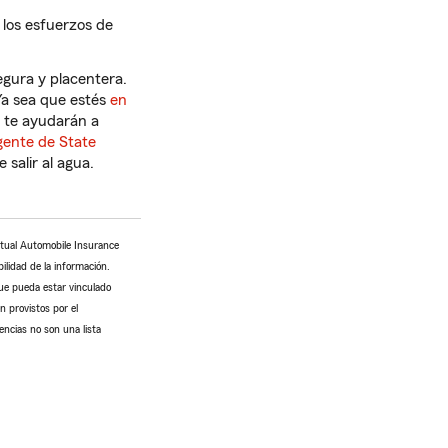
 los esfuerzos de
egura y placentera.
Ya sea que estés
en
 te ayudarán a
gente de State
salir al agua.
utual Automobile Insurance
ilidad de la información.
que pueda estar vinculado
n provistos por el
encias no son una lista