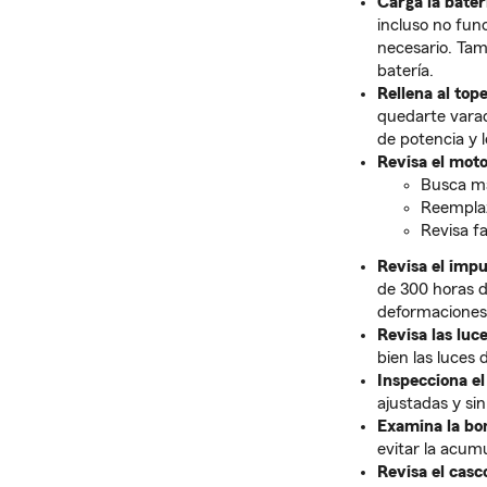
Carga la bater
incluso no fun
necesario. Tam
batería.
Rellena al tope
quedarte varado
de potencia y l
Revisa el moto
Busca ma
Reemplaz
Revisa f
Revisa el impul
de 300 horas de
deformaciones 
Revisa las luc
bien las luces 
Inspecciona el
ajustadas y sin
Examina la bo
evitar la acum
Revisa el casc