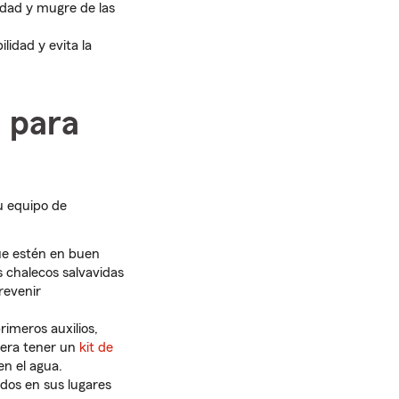
edad y mugre de las
idad y evita la
 para
u equipo de
ue estén en buen
s chalecos salvavidas
revenir
rimeros auxilios,
dera tener un
kit de
en el agua.
os en sus lugares