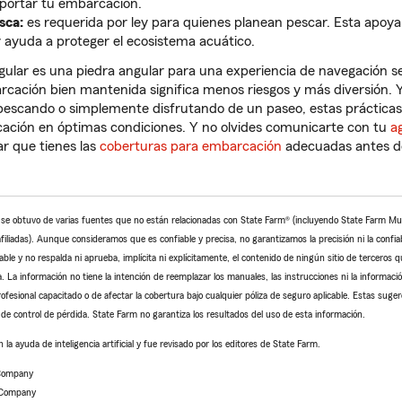
nsportar tu embarcación.
sca:
es requerida por ley para quienes planean pescar. Esta apoya
 ayuda a proteger el ecosistema acuático.
ular es una piedra angular para una experiencia de navegación s
cación bien mantenida significa menos riesgos y más diversión. 
 pescando o simplemente disfrutando de un paseo, estas prácticas
ción en óptimas condiciones. Y no olvides comunicarte con tu
a
r que tienes las
coberturas para embarcación
adecuadas antes de 
o se obtuvo de varias fuentes que no están relacionadas con State Farm® (incluyendo State Farm M
iliadas). Aunque consideramos que es confiable y precisa, no garantizamos la precisión ni la confiab
le y no respalda ni aprueba, implícita ni explícitamente, el contenido de ningún sitio de terceros 
. La información no tiene la intención de reemplazar los manuales, las instrucciones ni la informació
rofesional capacitado o de afectar la cobertura bajo cualquier póliza de seguro aplicable. Estas suger
de control de pérdida. State Farm no garantiza los resultados del uso de esta información.
 la ayuda de inteligencia artificial y fue revisado por los editores de State Farm.
 Company
 Company