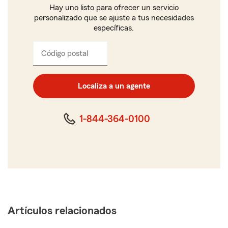
Hay uno listo para ofrecer un servicio
personalizado que se ajuste a tus necesidades
específicas.
Código postal
Ingresa
el
código
postal
Localiza a un agente
de
cinco
dígitos
1-844-364-0100
Artículos relacionados