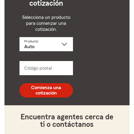
cotización
Selecciona un producto
para comenzar una
cotización.
Producto
Selecciona
un
producto
name
from
dropdown
Código postal
Ingresa
un
código
postal
Comienza una
de
cotización
5
dígitos
Encuentra agentes cerca de
ti o contáctanos