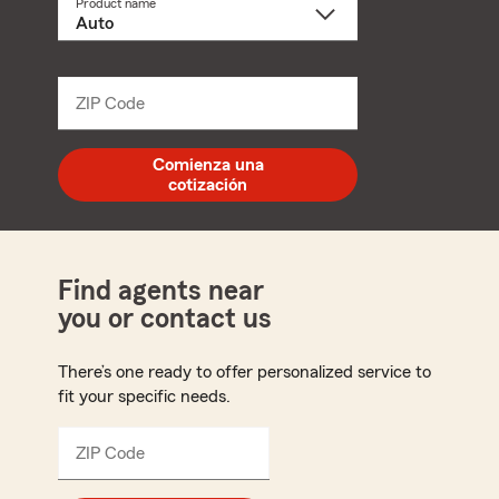
Product name
Select
a
product
name
from
dropdown
ZIP Code
Enter
5
digit
zip
Comienza una
code
cotización
Find agents near
you or contact us
There’s one ready to offer personalized service to
fit your specific needs.
ZIP Code
Enter
5
digit