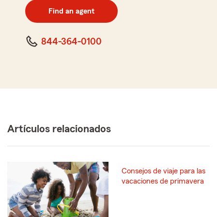
zip
Find an agent
code
844-364-0100
Artículos relacionados
Consejos de viaje para las
vacaciones de primavera