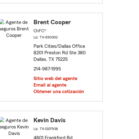
Brent Cooper
ChFC®
Lic: TX-690302
Park Cities/Dallas Office
8201 Preston Rd Ste 380
Dallas, TX 75225
214-987-1995
Sitio web del agente
Email al agente
Obtener una cotización
Kevin Davis
Lic: TX-1207938
4801 Frankford Rd