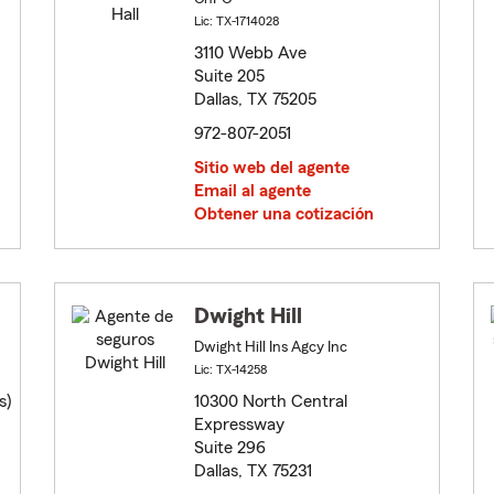
Lic: TX-1714028
3110 Webb Ave
Suite 205
Dallas, TX 75205
972-807-2051
Sitio web del agente
Email al agente
Obtener una cotización
Dwight Hill
Dwight Hill Ins Agcy Inc
Lic: TX-14258
s)
10300 North Central
Expressway
Suite 296
Dallas, TX 75231