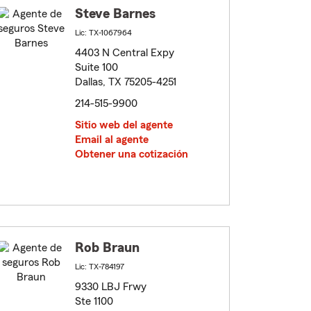
Steve Barnes
Lic: TX-1067964
4403 N Central Expy
Suite 100
Dallas, TX 75205-4251
214-515-9900
Sitio web del agente
Email al agente
Obtener una cotización
Rob Braun
Lic: TX-784197
9330 LBJ Frwy
Ste 1100