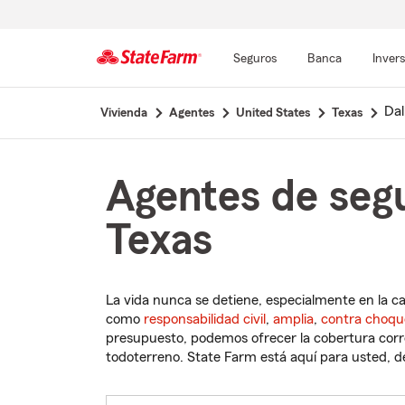
Seguros
Banca
Inver
Comienzo
Dal
Vivienda
Agentes
United States
Texas
del
contenido
principal
Agentes de segu
Texas
La vida nunca se detiene, especialmente en la c
como
responsabilidad civil
,
amplia
,
contra choqu
presupuesto, podemos ofrecer la cobertura corre
todoterreno. State Farm está aquí para usted, des