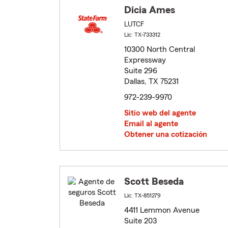
Dicia Ames
LUTCF
Lic: TX-733312
10300 North Central
Expressway
Suite 296
Dallas, TX 75231
972-239-9970
Sitio web del agente
Email al agente
Obtener una cotización
Scott Beseda
Lic: TX-851279
4411 Lemmon Avenue
Suite 203