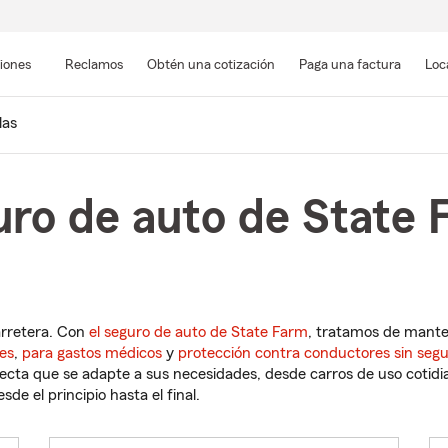
Pasar
al
siones
Reclamos
Obtén una cotización
Paga una factura
Loc
contenido
principal
las
ro de auto de State F
arretera. Con
el seguro de auto de State Farm
, tratamos de mant
es
,
para gastos médicos
y
protección contra conductores sin seg
cta que se adapte a sus necesidades, desde carros de uso cotidian
de el principio hasta el final.