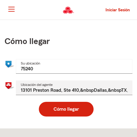
Pasar
al
Iniciar Sesión
contenido
principal
Comienzo
del
contenido
Cómo llegar
principal
Su ubicación
Ubicación del agente
Cómo llegar
Skip
to
after