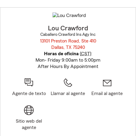
Skip
to
before
map.
Lou Crawford
Caballero Crawford Ins Agy Inc
13101 Preston Road, Ste 410
Dallas, TX 75240
opens in new window
Horas de oficina
(
CST
):
Mon- Friday 9:00am to 5:00pm
After Hours By Appointment
Agente de texto
Llamar al agente
Email al agente
Sitio web del
agente