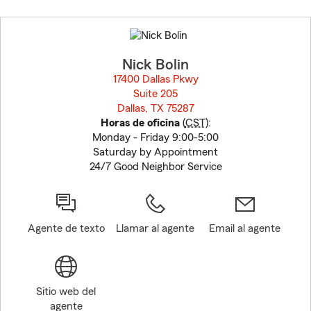
Skip
to
before
map.
Nick Bolin
17400 Dallas Pkwy
Suite 205
Dallas, TX 75287
opens in new window
Horas de oficina
(
CST
):
Monday - Friday 9:00-5:00
Saturday by Appointment
24/7 Good Neighbor Service
Agente de texto
Llamar al agente
Email al agente
Sitio web del
agente