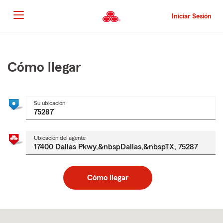
Pasar
al
Iniciar Sesión
contenido
principal
Comienzo
del
contenido
Cómo llegar
principal
Su ubicación
Ubicación del agente
Cómo llegar
Skip
to
after