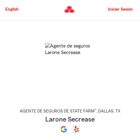
Pasar
al
English
Iniciar Sesión
contenido
principal
Comienzo
del
contenido
principal
®
AGENTE DE SEGUROS DE STATE FARM
,
DALLAS
, TX
Larone Secrease