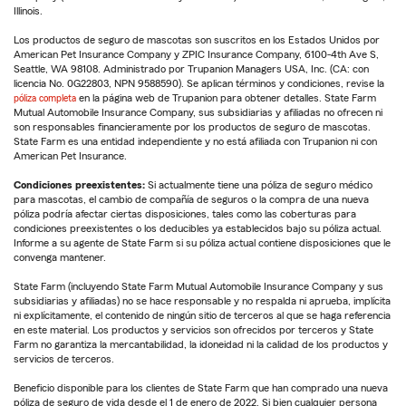
Illinois.
Los productos de seguro de mascotas son suscritos en los Estados Unidos por
American Pet Insurance Company y ZPIC Insurance Company, 6100-4th Ave S,
Seattle, WA 98108. Administrado por Trupanion Managers USA, Inc. (CA: con
licencia No. 0G22803, NPN 9588590). Se aplican términos y condiciones, revise la
póliza completa
en la página web de Trupanion para obtener detalles. State Farm
Mutual Automobile Insurance Company, sus subsidiarias y afiliadas no ofrecen ni
son responsables financieramente por los productos de seguro de mascotas.
State Farm es una entidad independiente y no está afiliada con Trupanion ni con
American Pet Insurance.
Condiciones preexistentes:
Si actualmente tiene una póliza de seguro médico
para mascotas, el cambio de compañía de seguros o la compra de una nueva
póliza podría afectar ciertas disposiciones, tales como las coberturas para
condiciones preexistentes o los deducibles ya establecidos bajo su póliza actual.
Informe a su agente de State Farm si su póliza actual contiene disposiciones que le
convenga mantener.
State Farm (incluyendo State Farm Mutual Automobile Insurance Company y sus
subsidiarias y afiliadas) no se hace responsable y no respalda ni aprueba, implícita
ni explícitamente, el contenido de ningún sitio de terceros al que se haga referencia
en este material. Los productos y servicios son ofrecidos por terceros y State
Farm no garantiza la mercantabilidad, la idoneidad ni la calidad de los productos y
servicios de terceros.
Beneficio disponible para los clientes de State Farm que han comprado una nueva
póliza de seguro de vida desde el 1 de enero de 2022. Si bien cualquier persona