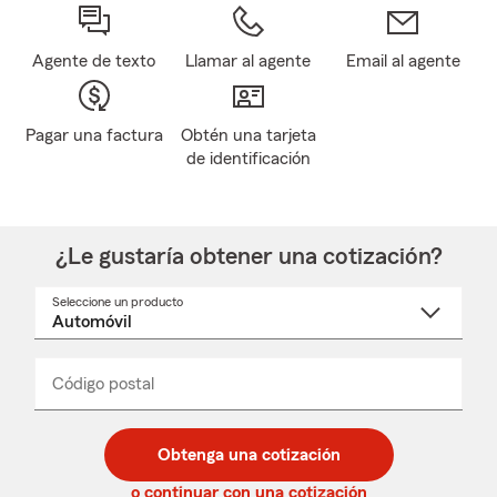
Agente de texto
Llamar al agente
Email al agente
Pagar una factura
Obtén una tarjeta
de identificación
¿Le gustaría obtener una cotización?
Seleccione un producto
Seleccione
un
nombre
de
producto
del
Código postal
Ingresa
Ingresa
_____
menú
un
un
desplegable
código
código
postal
postal
Obtenga una cotización
de
de
5
5
o continuar con una cotización