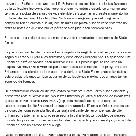
mayor de 18 años puede unirse a Life Enhanced, es posible que ciertas funciones
de la aplicación, incluyendo las recompensas, no estén disponibles a menos que
tengas una póliza de seguro de vida elegible de State Farm.En este momento, los
titulares de póliza en Florida y New York no son elegibles para el programa
completo.Ten en cuenta que algunos titulares de póliza pueden experimentar un
retraso antes de que una nueva póliza sea elegible para recompensas.
Esto no es una solicitud para comprar o vender productos de seguros de State
Farm.
La participación de Life Enhanced está sujeta a la elegibilidad del programa y varía
según el estado. Sujeto a los términos y condiciones del acuerdo. La aplicación Life
Enhanced está disponible para Android e iOS. Es posible que se requiera un
dispositivo móvil iOS o Android para usar todas las funciones del programa Life
Enhanced. Los clientes deben aceptar autorizar a State Farm a recopilar datos
sobre salud y bienestar. Los usuarios de aplicaciones móviles deben aceptar un
acuerdo de licencia.
De conformidad con la ley de impuestos pertinente, State Farm puede enviarte y
presentar ante el Servicio de Impuestos Internos y/u otra autoridad de impuestos
aplicable un Formulario 1099-MISC (ingresos misceláneos) por el canje de
recompensas de Life Enhanced, según corresponda. Tú eres el único responsable
de cualquier consecuencia fiscal que surja del canje de recompensas de Life
Enhanced. State Farm no provee asesoría fiscal ni legal. Es posible que desees
discutir las posibles consecuencias fiscales de tu participación en el programa Life
Enhanced con un asesor fiscal o legal.
Cada aseguradora de State Farm asume la exclusiva responsabilidad financiera