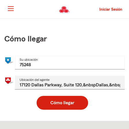
Pasar
al
Iniciar Sesión
contenido
principal
Comienzo
del
contenido
Cómo llegar
principal
Su ubicación
Ubicación del agente
Cómo llegar
Skip
to
after