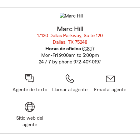
Skip
to
before
map.
Marc Hill
17120 Dallas Parkway, Suite 120
Dallas, TX 75248
opens in new window
Horas de oficina
(
CST
):
Mon-Fri 9:00am to 5:00pm
24 / 7 by phone 972-407-0197
Agente de texto
Llamar al agente
Email al agente
Sitio web del
agente