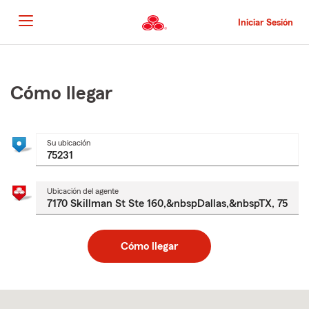
Pasar
al
Iniciar Sesión
contenido
principal
Comienzo
del
contenido
Cómo llegar
principal
Su ubicación
Ubicación del agente
Cómo llegar
Skip
to
after