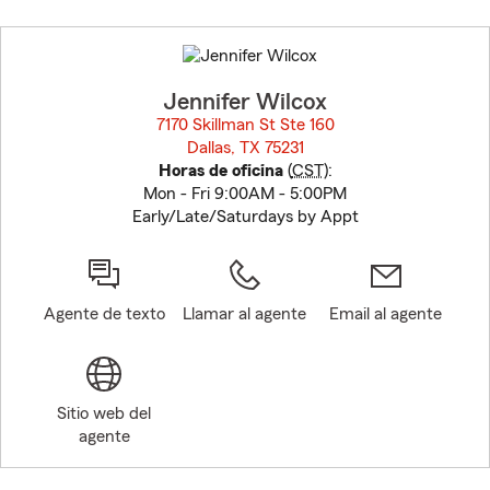
Skip
to
before
map.
Jennifer Wilcox
7170 Skillman St Ste 160
Dallas, TX 75231
opens in new window
Horas de oficina
(
CST
):
Mon - Fri 9:00AM - 5:00PM
Early/Late/Saturdays by Appt
Agente de texto
Llamar al agente
Email al agente
Sitio web del
agente