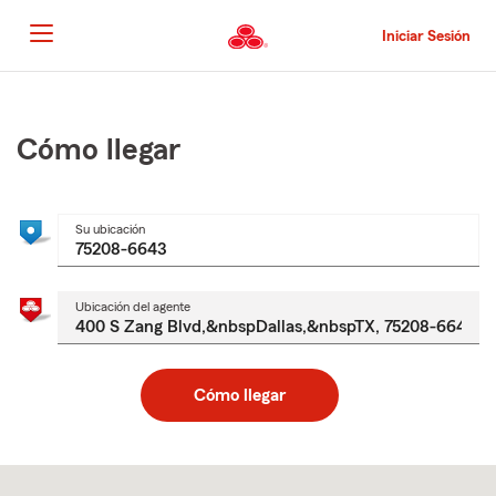
Pasar
al
Iniciar Sesión
contenido
principal
Comienzo
del
contenido
Cómo llegar
principal
Su ubicación
Ubicación del agente
Cómo llegar
Skip
to
after