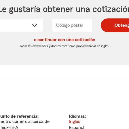
Le gustaría obtener una cotizació
cione
Código postal
Ingresa
Ingresa
Obteng
_____
un
un
re
código
código
cto
o continuar con una cotización
postal
postal
de
de
Todas las cotizaciones y documentos serán proporcionados en inglés.
egable
5
5
dígitos
dígitos
unto de referencia:
Idiomas:
entro comercial cerca de
Inglés
hick-fil-A
Español