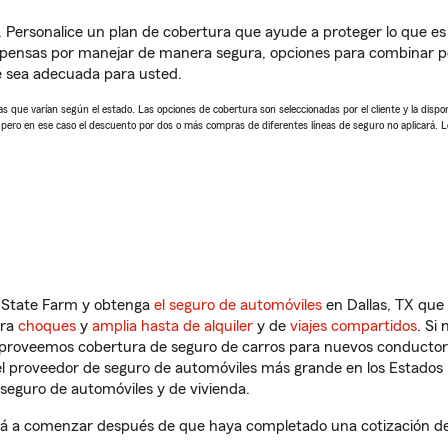
. Personalice un plan de cobertura que ayude a proteger lo que es 
pensas por manejar de manera segura, opciones para combinar pó
e sea adecuada para usted.
 que varían según el estado. Las opciones de cobertura son seleccionadas por el cliente y la disponib
, pero en ese caso el descuento por dos o más compras de diferentes líneas de seguro no aplicará. 
n State Farm y obtenga
el seguro de automóviles
en Dallas, TX que 
tra
choques
y
amplia hasta de alquiler
y de
viajes compartidos
. Si
s proveemos cobertura de seguro de carros para nuevos conductores
l proveedor de seguro de automóviles más grande en los Estados
seguro de automóviles y de vivienda.
rá a comenzar después de que haya completado una cotización de s