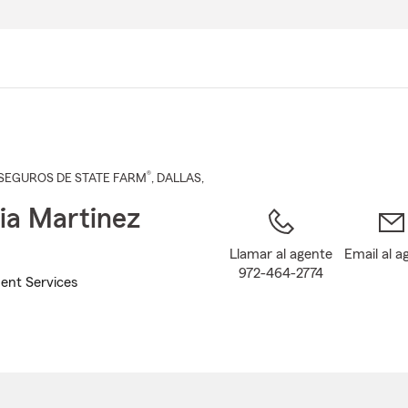
Pasar
al
contenido
principal
®
SEGUROS DE STATE FARM
,
DALLAS
,
ia Martinez
Llamar al agente
Email al a
972-464-2774
ent Services