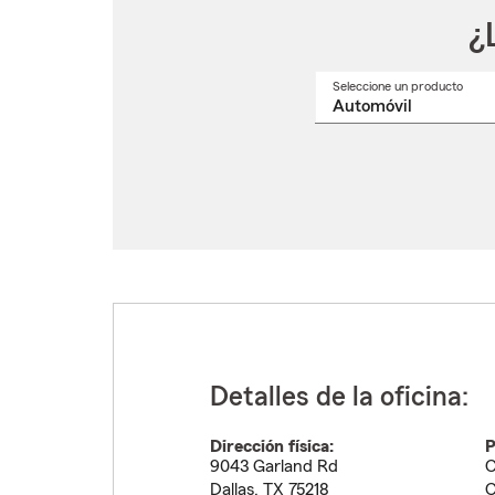
¿
Seleccione un producto
Selec
un
nomb
de
produ
del
menú
despl
Detalles de la oficina:
Dirección física:
P
9043 Garland Rd
C
Dallas
,
TX
75218
C