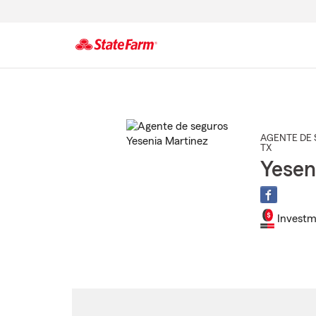
Comienzo
del
contenido
principal
AGENTE DE 
TX
Yesen
Investm