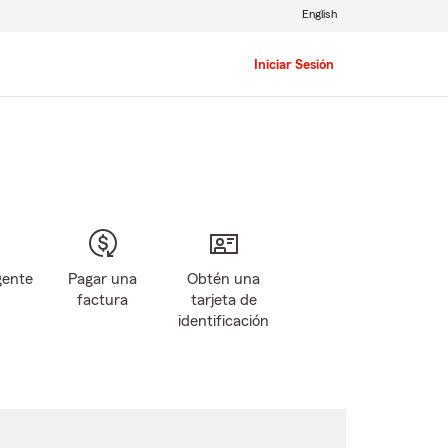
English
Iniciar Sesión
gente
Pagar una
Obtén una
factura
tarjeta de
identificación