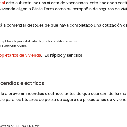
nal
está cubierta incluso si está de vacaciones, está haciendo gest
vivienda eligen a State Farm como su compañía de seguros de viv
ará a comenzar después de que haya completado una cotización de 
completa de la propiedad cubierta y de las pérdidas cubiertas.
y State Farm Archive.
opietarios de vivienda
. ¡Es rápido y sencillo!
ncendios eléctricos
e a prevenir incendios eléctricos antes de que ocurran, de forma 
le para los titulares de póliza de seguro de propietarios de vivie
lmente en AK, DE, NC, SD ni WY