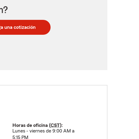
n?
a una cotización
Horas de oficina (
CST
):
Lunes - viernes de 9:00 AM a
5:15 PM