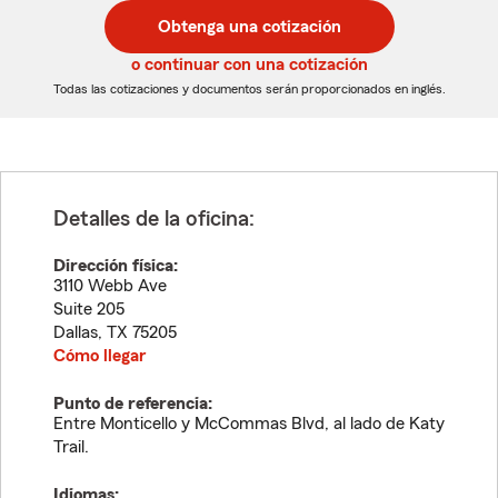
postal
postal
Obtenga una cotización
de
de
5
5
o continuar con una cotización
dígitos
dígitos
Todas las cotizaciones y documentos serán proporcionados en inglés.
Detalles de la oficina:
Dirección física:
3110 Webb Ave
Suite 205
Dallas
,
TX
75205
Cómo llegar
Punto de referencia:
Entre Monticello y McCommas Blvd, al lado de Katy
Trail.
Idiomas: