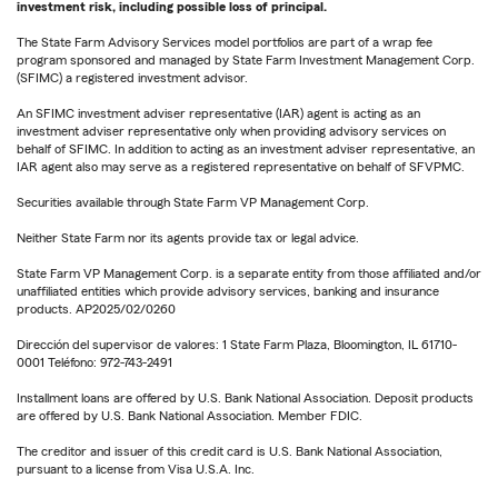
investment risk, including possible loss of principal.
The State Farm Advisory Services model portfolios are part of a wrap fee
program sponsored and managed by State Farm Investment Management Corp.
(SFIMC) a registered investment advisor.
An SFIMC investment adviser representative (IAR) agent is acting as an
investment adviser representative only when providing advisory services on
behalf of SFIMC. In addition to acting as an investment adviser representative, an
IAR agent also may serve as a registered representative on behalf of SFVPMC.
Securities available through State Farm VP Management Corp.
Neither State Farm nor its agents provide tax or legal advice.
State Farm VP Management Corp. is a separate entity from those affiliated and/or
unaffiliated entities which provide advisory services, banking and insurance
products. AP2025/02/0260
Dirección del supervisor de valores: 1 State Farm Plaza, Bloomington, IL 61710-
0001 Teléfono: 972-743-2491
Installment loans are offered by U.S. Bank National Association. Deposit products
are offered by U.S. Bank National Association. Member FDIC.
The creditor and issuer of this credit card is U.S. Bank National Association,
pursuant to a license from Visa U.S.A. Inc.