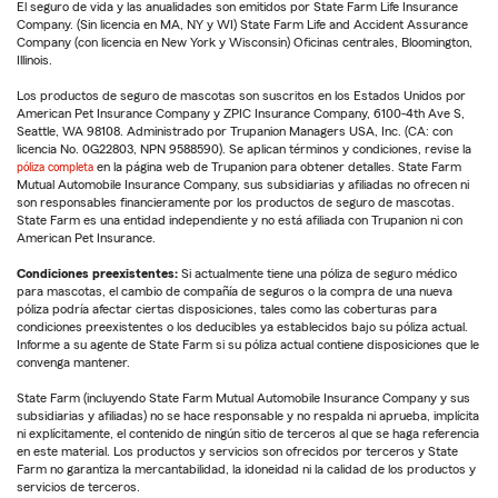
El seguro de vida y las anualidades son emitidos por State Farm Life Insurance
Company. (Sin licencia en MA, NY y WI) State Farm Life and Accident Assurance
Company (con licencia en New York y Wisconsin) Oficinas centrales, Bloomington,
Illinois.
Los productos de seguro de mascotas son suscritos en los Estados Unidos por
American Pet Insurance Company y ZPIC Insurance Company, 6100-4th Ave S,
Seattle, WA 98108. Administrado por Trupanion Managers USA, Inc. (CA: con
licencia No. 0G22803, NPN 9588590). Se aplican términos y condiciones, revise la
póliza completa
en la página web de Trupanion para obtener detalles. State Farm
Mutual Automobile Insurance Company, sus subsidiarias y afiliadas no ofrecen ni
son responsables financieramente por los productos de seguro de mascotas.
State Farm es una entidad independiente y no está afiliada con Trupanion ni con
American Pet Insurance.
Condiciones preexistentes:
Si actualmente tiene una póliza de seguro médico
para mascotas, el cambio de compañía de seguros o la compra de una nueva
póliza podría afectar ciertas disposiciones, tales como las coberturas para
condiciones preexistentes o los deducibles ya establecidos bajo su póliza actual.
Informe a su agente de State Farm si su póliza actual contiene disposiciones que le
convenga mantener.
State Farm (incluyendo State Farm Mutual Automobile Insurance Company y sus
subsidiarias y afiliadas) no se hace responsable y no respalda ni aprueba, implícita
ni explícitamente, el contenido de ningún sitio de terceros al que se haga referencia
en este material. Los productos y servicios son ofrecidos por terceros y State
Farm no garantiza la mercantabilidad, la idoneidad ni la calidad de los productos y
servicios de terceros.